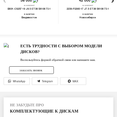
58 000
42 000
за комплект
за комплект
BX01-CS257 19 J9.5 ET38 5X108 73.1
2239-FG565 17 J7.5 ET38 5X108 73.1
в наличии
в наличии
Владивосток
Новосибирск
ЕСТЬ ТРУДНОСТИ С ВЫБОРОМ МОДЕЛИ
ДИСКОВ?
Воспользуйтесь формой обратной связи или напишите нам.
ЗАКАЗАТЬ ЗВОНОК
WhatsApp
Telegram
MAX
НЕ ЗАБУДЬТЕ ПРО
КОМПЛЕКТУЮЩИЕ К ДИСКАМ