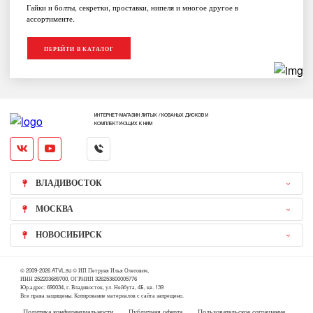
Гайки и болты, секретки, проставки, нипеля и многое другое в
ассортименте.
ПЕРЕЙТИ В КАТАЛОГ
ИНТЕРНЕТ-МАГАЗИН ЛИТЫХ / КОВАНЫХ ДИСКОВ И
КОМПЛЕКТУЮЩИХ К НИМ
ВЛАДИВОСТОК
МОСКВА
НОВОСИБИРСК
© 2009-2026 ATVL.su © ИП Петруня Илья Олегович,
ИНН 252203689700, ОГРНИП 326253600005776
Юр.адрес: 690034, г. Владивосток, ул. Нейбута, 4Б, кв. 139
Все права защищены. Копирование материалов с сайта запрещено.
Политика конфиденциальности
Публичная оферта
Пользовательское соглашение