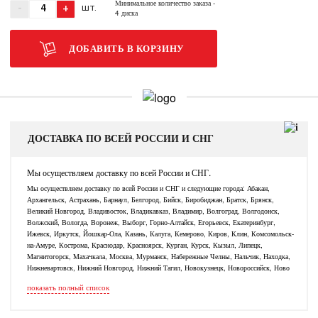
Минимальное количество заказа
-
-
+
ШТ.
4 диска
ДОБАВИТЬ В КОРЗИНУ
ДОСТАВКА ПО ВСЕЙ РОССИИ И СНГ
Мы осуществляем доставку по всей России и СНГ.
Мы осуществляем доставку по всей России и СНГ и следующие города: Абакан,
Архангельск, Астрахань, Барнаул, Белгород, Бийск, Биробиджан, Братск, Брянск,
Великий Новгород, Владивосток, Владикавказ, Владимир, Волгоград, Волгодонск,
Волжский, Вологда, Воронеж, Выборг, Горно-Алтайск, Егорьевск, Екатеринбург,
Ижевск, Иркутск, Йошкар-Ола, Казань, Калуга, Кемерово, Киров, Клин, Комсомольск-
на-Амуре, Кострома, Краснодар, Красноярск, Курган, Курск, Кызыл, Липецк,
Магнитогорск, Махачкала, Москва, Мурманск, Набережные Челны, Нальчик, Находка,
Нижневартовск, Нижний Новгород, Нижний Тагил, Новокузнецк, Новороссийск, Ново
показать полный список