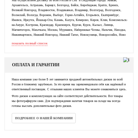
Архангельск, Астрахань, Барнаул, Белгород, Бийск, Биробиджан, Братск, Брянск,
Великий Новгород, Владивосток, Владикавказ, Владимир, Волгоград, Волгодонск,
Волжский, Вологда, Воронеж, Выборг, Горно-Алтайск, Егорьевск, Екатеринбург,
Ижевск, Иркутск, Йошкар-Ола, Казань, Калуга, Кемерово, Киров, Клин, Комсомольск-
на-Амуре, Кострома, Краснодар, Красноярск, Курган, Курск, Кызыл, Липецк,
Магнитогорск, Махачкала, Москва, Мурманск, Набережные Челны, Нальчик, Находка,
Нижневартовск, Нижний Новгород, Нижний Тагил, Новокузнецк, Новороссийск, Ново
показать полный список
ОПЛАТА И ГАРАНТИИ
Наша компания уже более 5 лет занимается продажей автомобильных дисков по всей
России и ближнему зарубежью. За это время мы зарекомендовали себя как надёжный и
ответственный поставщик. С отзывами наших клиентов Вы можете ознакомиться здесь.
Фото дисков и комплектующих на сайте соответствуют действительности. Все товары
мы фотографируем сами. Для подтверждения наличия товаров на складе мы всегда
готовы выслать дополнительные фото дисков.
ПОДРОБНЕЕ О НАШЕЙ КОМПАНИИ