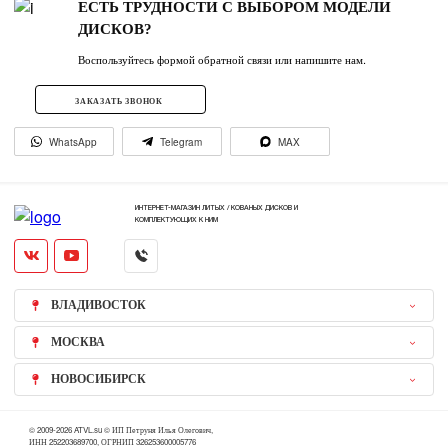
ЕСТЬ ТРУДНОСТИ С ВЫБОРОМ МОДЕЛИ
ДИСКОВ?
Воспользуйтесь формой обратной связи или напишите нам.
ЗАКАЗАТЬ ЗВОНОК
WhatsApp
Telegram
MAX
ИНТЕРНЕТ-МАГАЗИН ЛИТЫХ / КОВАНЫХ ДИСКОВ И
КОМПЛЕКТУЮЩИХ К НИМ
ВЛАДИВОСТОК
МОСКВА
НОВОСИБИРСК
© 2009-2026 ATVL.su © ИП Петруня Илья Олегович,
ИНН 252203689700, ОГРНИП 326253600005776