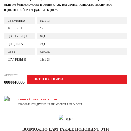
отлично балансируются и центруются, тем самым полностью исключают
вероятность биения руля на скорости.
СВЕРЛОВКА
5x114.3
ТОЛЩИНА
15
ЦО СТУПИЦЫ
66,1
ЦО ДИСКА
73,1
ЦВЕТ
Серебро
ШАГ РЕЗЬБЫ
12x1,25
АРТИКУЛ
НЕТ В НАЛИЧИИ
0000040005
ДАННЫЙ ТОВАР РАСПРОДАН.
ПОСМОТРИТЕ ДРУГИЕ НАШИ МОДЕЛИ В КАТАЛОГЕ.
ВОЗМОЖНО ВАМ ТАКЖЕ ПОДОЙДУТ ЭТИ