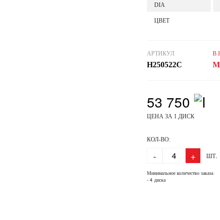
DIA
ЦВЕТ
АРТИКУЛ
В
H250522C
М
53 750
ЦЕНА ЗА 1 ДИСК
КОЛ-ВО:
-
+
ШТ.
Минимальное количество заказа
- 4 диска