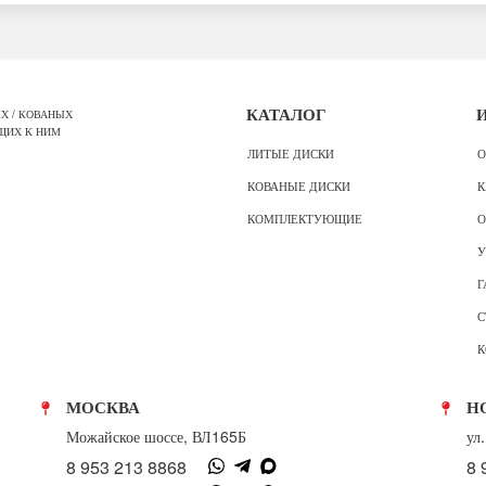
Х / КОВАНЫХ
КАТАЛОГ
ЩИХ К НИМ
ЛИТЫЕ ДИСКИ
О
КОВАНЫЕ ДИСКИ
К
КОМПЛЕКТУЮЩИЕ
О
У
Г
С
К
МОСКВА
Н
Можайское шоссе, ВЛ165Б
ул
8 953 213 8868
8 