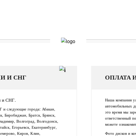
И И СНГ
ОПЛАТА 
и и СНГ.
Наша компания уж
автомобильных д
Г и следующие города: Абакан,
это время мы зар
ск, Биробиджан, Братск, Брянск,
ответственный п
ладимир, Волгоград, Волгодонск,
можете ознакомит
айск, Егорьевск, Екатеринбург,
Кемерово, Киров, Клин,
Фото дисков и к