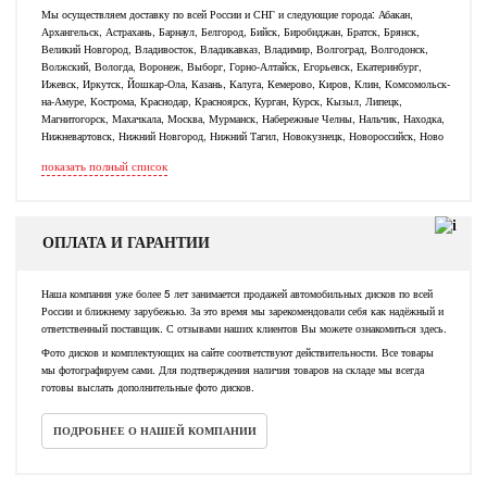
Мы осуществляем доставку по всей России и СНГ и следующие города: Абакан,
Архангельск, Астрахань, Барнаул, Белгород, Бийск, Биробиджан, Братск, Брянск,
Великий Новгород, Владивосток, Владикавказ, Владимир, Волгоград, Волгодонск,
Волжский, Вологда, Воронеж, Выборг, Горно-Алтайск, Егорьевск, Екатеринбург,
Ижевск, Иркутск, Йошкар-Ола, Казань, Калуга, Кемерово, Киров, Клин, Комсомольск-
на-Амуре, Кострома, Краснодар, Красноярск, Курган, Курск, Кызыл, Липецк,
Магнитогорск, Махачкала, Москва, Мурманск, Набережные Челны, Нальчик, Находка,
Нижневартовск, Нижний Новгород, Нижний Тагил, Новокузнецк, Новороссийск, Ново
показать полный список
ОПЛАТА И ГАРАНТИИ
Наша компания уже более 5 лет занимается продажей автомобильных дисков по всей
России и ближнему зарубежью. За это время мы зарекомендовали себя как надёжный и
ответственный поставщик. С отзывами наших клиентов Вы можете ознакомиться здесь.
Фото дисков и комплектующих на сайте соответствуют действительности. Все товары
мы фотографируем сами. Для подтверждения наличия товаров на складе мы всегда
готовы выслать дополнительные фото дисков.
ПОДРОБНЕЕ О НАШЕЙ КОМПАНИИ