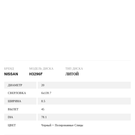
БРЕНД
МОДЕЛЬ ДИСКА
ТИП ДИСКА
NISSAN
H3296F
ЛИТОЙ
ДИАМЕТР
20
СВЕРЛОВКА
6x139.7
ШИРИНА
8.5
ВЫЛЕТ
45
DIA
78.1
ЦВЕТ
Черный + Полированные Спицы