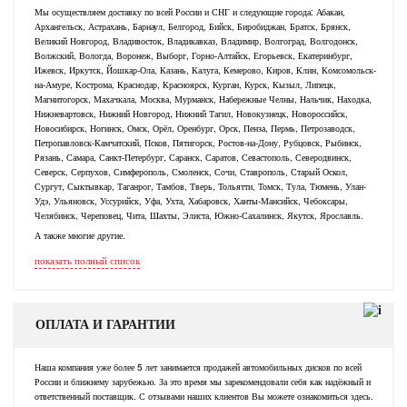
Мы осуществляем доставку по всей России и СНГ и следующие города: Абакан,
Архангельск, Астрахань, Барнаул, Белгород, Бийск, Биробиджан, Братск, Брянск,
Великий Новгород, Владивосток, Владикавказ, Владимир, Волгоград, Волгодонск,
Волжский, Вологда, Воронеж, Выборг, Горно-Алтайск, Егорьевск, Екатеринбург,
Ижевск, Иркутск, Йошкар-Ола, Казань, Калуга, Кемерово, Киров, Клин, Комсомольск-
на-Амуре, Кострома, Краснодар, Красноярск, Курган, Курск, Кызыл, Липецк,
Магнитогорск, Махачкала, Москва, Мурманск, Набережные Челны, Нальчик, Находка,
Нижневартовск, Нижний Новгород, Нижний Тагил, Новокузнецк, Новороссийск,
Новосибирск, Ногинск, Омск, Орёл, Оренбург, Орск, Пенза, Пермь, Петрозаводск,
Петропавловск-Камчатский, Псков, Пятигорск, Ростов-на-Дону, Рубцовск, Рыбинск,
Рязань, Самара, Санкт-Петербург, Саранск, Саратов, Севастополь, Северодвинск,
Северск, Серпухов, Симферополь, Смоленск, Сочи, Ставрополь, Старый Оскол,
Сургут, Сыктывкар, Таганрог, Тамбов, Тверь, Тольятти, Томск, Тула, Тюмень, Улан-
Удэ, Ульяновск, Уссурийск, Уфа, Ухта, Хабаровск, Ханты-Мансийск, Чебоксары,
Челябинск, Череповец, Чита, Шахты, Элиста, Южно-Сахалинск, Якутск, Ярославль.
А также многие другие.
показать полный список
ОПЛАТА И ГАРАНТИИ
Наша компания уже более 5 лет занимается продажей автомобильных дисков по всей
России и ближнему зарубежью. За это время мы зарекомендовали себя как надёжный и
ответственный поставщик. С отзывами наших клиентов Вы можете ознакомиться здесь.