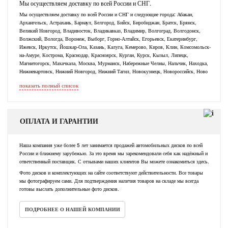
Мы осуществляем доставку по всей России и СНГ.
Мы осуществляем доставку по всей России и СНГ и следующие города: Абакан,
Архангельск, Астрахань, Барнаул, Белгород, Бийск, Биробиджан, Братск, Брянск,
Великий Новгород, Владивосток, Владикавказ, Владимир, Волгоград, Волгодонск,
Волжский, Вологда, Воронеж, Выборг, Горно-Алтайск, Егорьевск, Екатеринбург,
Ижевск, Иркутск, Йошкар-Ола, Казань, Калуга, Кемерово, Киров, Клин, Комсомольск-
на-Амуре, Кострома, Краснодар, Красноярск, Курган, Курск, Кызыл, Липецк,
Магнитогорск, Махачкала, Москва, Мурманск, Набережные Челны, Нальчик, Находка,
Нижневартовск, Нижний Новгород, Нижний Тагил, Новокузнецк, Новороссийск, Ново
показать полный список
ОПЛАТА И ГАРАНТИИ
Наша компания уже более 5 лет занимается продажей автомобильных дисков по всей
России и ближнему зарубежью. За это время мы зарекомендовали себя как надёжный и
ответственный поставщик. С отзывами наших клиентов Вы можете ознакомиться здесь.
Фото дисков и комплектующих на сайте соответствуют действительности. Все товары
мы фотографируем сами. Для подтверждения наличия товаров на складе мы всегда
готовы выслать дополнительные фото дисков.
ПОДРОБНЕЕ О НАШЕЙ КОМПАНИИ