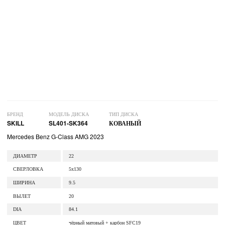
БРЕНД
МОДЕЛЬ ДИСКА
ТИП ДИСКА
SKILL
SL401-SK364
КОВАНЫЙ
Mercedes Benz G-Class AMG 2023
ДИАМЕТР
22
СВЕРЛОВКА
5x130
ШИРИНА
9.5
ВЫЛЕТ
20
DIA
84.1
ЦВЕТ
чёрный матовый + карбон SFC19