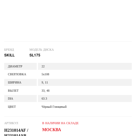
БРЕНД
МОДЕЛЬ ДИСКА
SKILL
SL175
ДИАМЕТР
22
СВЕРЛОВКА
5x108
ШИРИНА
9, 11
ВЫЛЕТ
33, 48
DIA
63.3
ЦВЕТ
Чёрный Глянцевый
АРТИКУЛ
В НАЛИЧИИ НА СКЛАДЕ
МОСКВА
H231014AF /
H231014AR