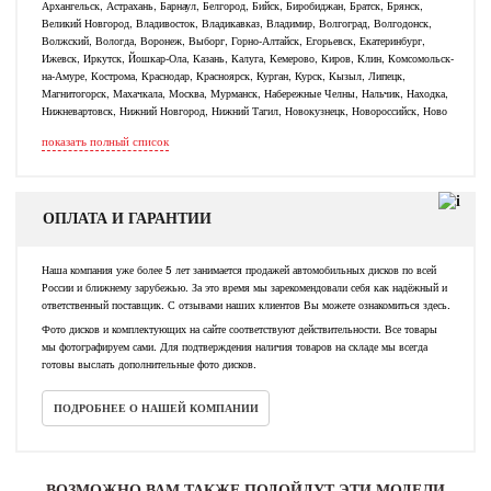
Архангельск, Астрахань, Барнаул, Белгород, Бийск, Биробиджан, Братск, Брянск,
Великий Новгород, Владивосток, Владикавказ, Владимир, Волгоград, Волгодонск,
Волжский, Вологда, Воронеж, Выборг, Горно-Алтайск, Егорьевск, Екатеринбург,
Ижевск, Иркутск, Йошкар-Ола, Казань, Калуга, Кемерово, Киров, Клин, Комсомольск-
на-Амуре, Кострома, Краснодар, Красноярск, Курган, Курск, Кызыл, Липецк,
Магнитогорск, Махачкала, Москва, Мурманск, Набережные Челны, Нальчик, Находка,
Нижневартовск, Нижний Новгород, Нижний Тагил, Новокузнецк, Новороссийск, Ново
показать полный список
ОПЛАТА И ГАРАНТИИ
Наша компания уже более 5 лет занимается продажей автомобильных дисков по всей
России и ближнему зарубежью. За это время мы зарекомендовали себя как надёжный и
ответственный поставщик. С отзывами наших клиентов Вы можете ознакомиться здесь.
Фото дисков и комплектующих на сайте соответствуют действительности. Все товары
мы фотографируем сами. Для подтверждения наличия товаров на складе мы всегда
готовы выслать дополнительные фото дисков.
ПОДРОБНЕЕ О НАШЕЙ КОМПАНИИ
ВОЗМОЖНО ВАМ ТАКЖЕ ПОДОЙДУТ ЭТИ МОДЕЛИ