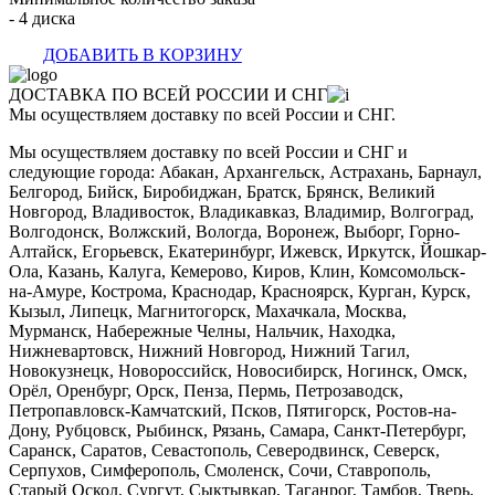
- 4 диска
ДОБАВИТЬ В КОРЗИНУ
ДОСТАВКА ПО ВСЕЙ РОССИИ И СНГ
Мы осуществляем доставку по всей России и СНГ.
Мы осуществляем доставку по всей России и СНГ и
следующие города: Абакан, Архангельск, Астрахань, Барнаул,
Белгород, Бийск, Биробиджан, Братск, Брянск, Великий
Новгород, Владивосток, Владикавказ, Владимир, Волгоград,
Волгодонск, Волжский, Вологда, Воронеж, Выборг, Горно-
Алтайск, Егорьевск, Екатеринбург, Ижевск, Иркутск, Йошкар-
Ола, Казань, Калуга, Кемерово, Киров, Клин, Комсомольск-
на-Амуре, Кострома, Краснодар, Красноярск, Курган, Курск,
Кызыл, Липецк, Магнитогорск, Махачкала, Москва,
Мурманск, Набережные Челны, Нальчик, Находка,
Нижневартовск, Нижний Новгород, Нижний Тагил,
Новокузнецк, Новороссийск, Новосибирск, Ногинск, Омск,
Орёл, Оренбург, Орск, Пенза, Пермь, Петрозаводск,
Петропавловск-Камчатский, Псков, Пятигорск, Ростов-на-
Дону, Рубцовск, Рыбинск, Рязань, Самара, Санкт-Петербург,
Саранск, Саратов, Севастополь, Северодвинск, Северск,
Серпухов, Симферополь, Смоленск, Сочи, Ставрополь,
Старый Оскол, Сургут, Сыктывкар, Таганрог, Тамбов, Тверь,