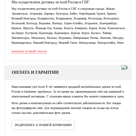
Мы осуществляем доставку по всей России и СНГ.
Мы осуществляем доставку по всей России и СНГ и следующие города: Абакан,
Архангельск, Астрахань, Барнаул, Белгород, Бийск, Биробиджан, Братск, Брянск,
Великий Новгород, Владивосток, Владикавказ, Владимир, Волгоград, Волгодонск,
Волжский, Вологда, Воронеж, Выборг, Горно-Алтайск, Егорьевск, Екатеринбург,
Ижевск, Иркутск, Йошкар-Ола, Казань, Калуга, Кемерово, Киров, Клин, Комсомольск-
на-Амуре, Кострома, Краснодар, Красноярск, Курган, Курск, Кызыл, Липецк,
Магнитогорск, Махачкала, Москва, Мурманск, Набережные Челны, Нальчик, Находка,
Нижневартовск, Нижний Новгород, Нижний Тагил, Новокузнецк, Новороссийск, Ново
показать полный список
ОПЛАТА И ГАРАНТИИ
Наша компания уже более 5 лет занимается продажей автомобильных дисков по всей
России и ближнему зарубежью. За это время мы зарекомендовали себя как надёжный и
ответственный поставщик. С отзывами наших клиентов Вы можете ознакомиться здесь.
Фото дисков и комплектующих на сайте соответствуют действительности. Все товары
мы фотографируем сами. Для подтверждения наличия товаров на складе мы всегда
готовы выслать дополнительные фото дисков.
ПОДРОБНЕЕ О НАШЕЙ КОМПАНИИ