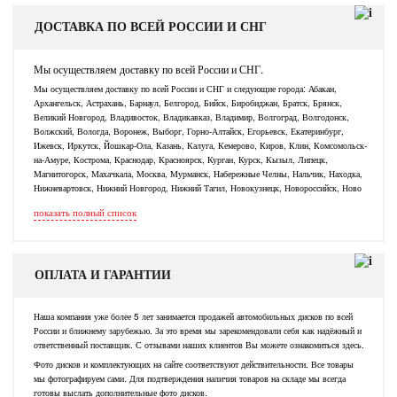
ДОСТАВКА ПО ВСЕЙ РОССИИ И СНГ
Мы осуществляем доставку по всей России и СНГ.
Мы осуществляем доставку по всей России и СНГ и следующие города: Абакан,
Архангельск, Астрахань, Барнаул, Белгород, Бийск, Биробиджан, Братск, Брянск,
Великий Новгород, Владивосток, Владикавказ, Владимир, Волгоград, Волгодонск,
Волжский, Вологда, Воронеж, Выборг, Горно-Алтайск, Егорьевск, Екатеринбург,
Ижевск, Иркутск, Йошкар-Ола, Казань, Калуга, Кемерово, Киров, Клин, Комсомольск-
на-Амуре, Кострома, Краснодар, Красноярск, Курган, Курск, Кызыл, Липецк,
Магнитогорск, Махачкала, Москва, Мурманск, Набережные Челны, Нальчик, Находка,
Нижневартовск, Нижний Новгород, Нижний Тагил, Новокузнецк, Новороссийск, Ново
показать полный список
ОПЛАТА И ГАРАНТИИ
Наша компания уже более 5 лет занимается продажей автомобильных дисков по всей
России и ближнему зарубежью. За это время мы зарекомендовали себя как надёжный и
ответственный поставщик. С отзывами наших клиентов Вы можете ознакомиться здесь.
Фото дисков и комплектующих на сайте соответствуют действительности. Все товары
мы фотографируем сами. Для подтверждения наличия товаров на складе мы всегда
готовы выслать дополнительные фото дисков.