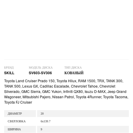
БРЕНД
МОДЕЛЬ ДИСКА
ТИП ДИСКА
SKILL
SV603-SV306
КОВАНЫЙ
Toyota Land Cruiser Prado 150, Toyota Hilux, RAM 1500, TRX, TANK 300,
TANK 500, Lexus GX, Cadillac Escalade, Chevrolet Tahoe, Chevrolet
Silverado, GMC Sierra, GMC Yukon, Infiniti QX80, Isuzu D-MAX, Jeep Grand
Wagoneer, Mitsubishi Pajero, Nissan Patrol, Toyota 4Runner, Toyota Tacoma,
Toyota FJ Cruiser
ДИАМЕТР
20
СВЕРЛОВКА
6x139.7
ШИРИНА
9