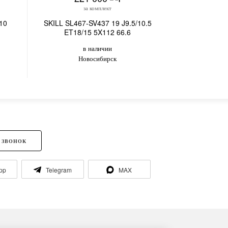
за комплект
з
10
SKILL SL467-SV437 19 J9.5/10.5
SL089-SL107 
ET18/15 5X112 66.6
в наличии
в
Новосибирск
 ЗВОНОК
pp
Telegram
MAX