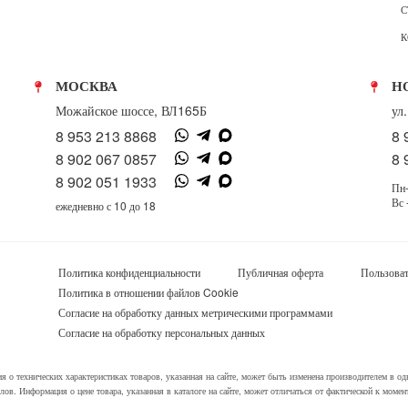
С
К
МОСКВА
Н
Можайское шоссе, ВЛ165Б
ул
8 953 213 8868
8 
8 902 067 0857
8 
8 902 051 1933
Пн-
Вс 
ежедневно с 10 до 18
Политика конфиденциальности
Публичная оферта
Пользоват
Политика в отношении файлов Cookie
Согласие на обработку данных метрическими программами
Согласие на обработку персональных данных
я о технических характеристиках товаров, указанная на сайте, может быть изменена производителем в 
налов. Информация о цене товара, указанная в каталоге на сайте, может отличаться от фактической к моме