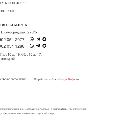
ТАТЬИ & ПОЛЕЗНОЕ
ОНТАКТЫ
ОВОСИБИРСК
. Нижегородская, 270/5
902 051 2077
902 051 1288
Пт: с 10 до 19, Сб: с 10 до 17,
- выходной
ельское соглашение
Разработка сайта -
Студия Кефирок
одностороннем порядке. Изображения товаров на фотографиях, представленных
нту оформления заказа на соответствующий товар.