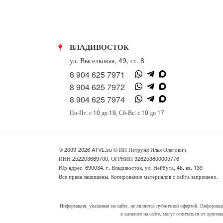
ВЛАДИВОСТОК
ул. Выселковая, 49, ст. 8
8 904 625 7971
8 904 625 7972
8 904 625 7974
Пн-Пт: с 10 до 19, Сб-Вс: с 10 до 17
© 2009-2026 ATVL.su © ИП Петруня Илья Олегович,
ИНН 252203689700, ОГРНИП 326253600005776
Юр.адрес: 690034, г. Владивосток, ул. Нейбута, 4Б, кв. 139
Все права защищены. Копирование материалов с сайта запрещено.
Информация, указанная на сайте, не является публичной офертой. Информаци
в каталоге на сайте, могут отличаться от ориги