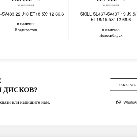
за комплект
за комплект
-SV483 22 J10 ET18 5X112 66.6
SKILL SL467-SV437 19 J9.5/
ET18/15 5X112 66.6
в наличии
в наличии
Владивосток
Новосибирск
С
ЗАКАЗАТЬ
 ДИСКОВ?
связи или напишите нам.
WhatsA