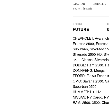
ГЛАВНАЯ
КОВАНЫЕ
130.8 ЧЁРНЫЙ
БРЕНД
Т
FUTURE
CHEVROLET: Avalanche
Express 2500, Express
Suburban, Silverado 15
Silverado 2500 HD, Sil
3500 Classic, Silvera
DODGE: Ram 2500, Ra
DONHFENG: Mengshi
FFORD: E-150 Econolin
GMC: Savana 2500, Sav
Suburban 2500
HUMMER: H1, H2
NISSAN: NV Cargo, NV
RAM: 2500, 3500, Chas