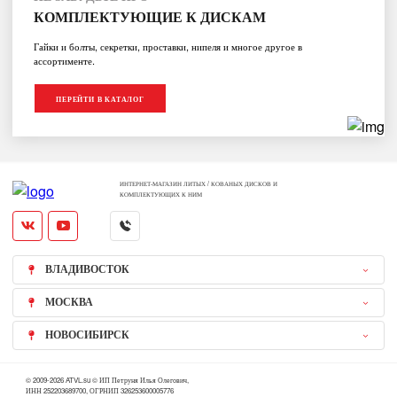
КОМПЛЕКТУЮЩИЕ К ДИСКАМ
Гайки и болты, секретки, проставки, нипеля и многое другое в
ассортименте.
ПЕРЕЙТИ В КАТАЛОГ
ИНТЕРНЕТ-МАГАЗИН ЛИТЫХ / КОВАНЫХ ДИСКОВ И
КОМПЛЕКТУЮЩИХ К НИМ
ВЛАДИВОСТОК
МОСКВА
НОВОСИБИРСК
© 2009-2026 ATVL.su © ИП Петруня Илья Олегович,
ИНН 252203689700, ОГРНИП 326253600005776