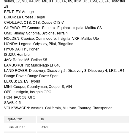
series, L7, M3, M4, M5, M6, X1, X3, X4, X5, X5M, X6, X6M, Z3, Z4, Roadster
Z8
BENTLEY: Arnage
BUICK: La Crosse, Regal
CADILLAC: CTS, CTS, Coupe CTS-V
CHEVROLET: Camaro, Enuinox, Equinox, Impala, Malibu SS
GMC: Jimmy, Sonoma, Syclone, Terrain
HOLDEN: Caprice, Commodore, Insignia, VXR, Malibu Ute
HONDA: Legend, Odyssey, Pilot, Ridgeline
HYUNDAI: H1, Porter
ISUZU: Hombre
JAC: Refine M5, Refine S5
LAMBORGHINI: Murcielago LP640
LAND ROVER: Discovery, Discovery 2, Discovery 3, Discovery 4, LR3, LR4,
Range Rover, Range Rover Sport
LEXUS: LS, LS Hybrid
MINI: Cooper, Countryman, Cooper S, All4
OPEL: Insignia, Insignia OPC
PONTIAC: G8, GTO
SAAB: 9-5
VOLKSWAGEN: Amarok, California, Multivan, Touareg, Transporter
ДИАМЕТР
18
СВЕРЛОВКА
5x120