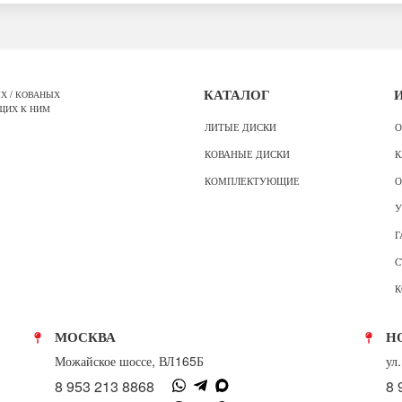
Х / КОВАНЫХ
КАТАЛОГ
ЩИХ К НИМ
ЛИТЫЕ ДИСКИ
О
КОВАНЫЕ ДИСКИ
К
КОМПЛЕКТУЮЩИЕ
О
У
Г
С
К
МОСКВА
Н
Можайское шоссе, ВЛ165Б
ул
8 953 213 8868
8 