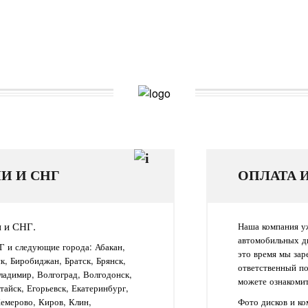
И И СНГ
ОПЛАТА 
и и СНГ.
Наша компания уж
автомобильных д
Г и следующие города: Абакан,
это время мы зар
ск, Биробиджан, Братск, Брянск,
ответственный п
ладимир, Волгоград, Волгодонск,
можете ознакомит
айск, Егорьевск, Екатеринбург,
Кемерово, Киров, Клин,
Фото дисков и к