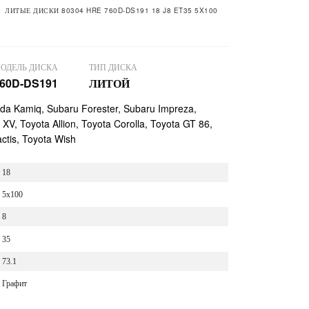
ЛИТЫЕ ДИСКИ 80304 HRE 760D-DS191 18 J8 ET35 5X100
ОДЕЛЬ ДИСКА
ТИП ДИСКА
60D-DS191
ЛИТОЙ
oda Kamiq, Subaru Forester, Subaru Impreza,
XV, Toyota Allion, Toyota Corolla, Toyota GT 86,
ctis, Toyota Wish
18
5x100
8
35
73.1
Графит