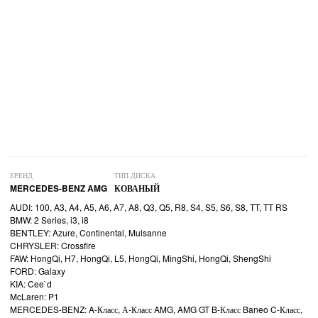
БРЕНД
ТИП ДИСКА
MERCEDES-BENZ AMG
КОВАНЫЙ
AUDI: 100, A3, A4, A5, A6, A7, A8, Q3, Q5, R8, S4, S5, S6, S8, TT, TT RS
BMW: 2 Series, i3, i8
BENTLEY: Azure, Continental, Mulsanne
CHRYSLER: Crossfire
FAW: HongQi, H7, HongQi, L5, HongQi, MingShi, HongQi, ShengShi
FORD: Galaxy
KIA: Cee`d
McLaren: P1
MERCEDES-BENZ: A-Класс, А-Класс AMG, AMG GT B-Класс Baneo C-Класс,