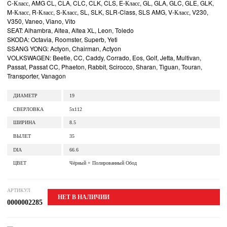
C-Класс, AMG CL, CLA, CLC, CLK, CLS, E-Класс, GL, GLA, GLC, GLE, GLK,
M-Класс, R-Класс, S-Класс, SL, SLK, SLR-Class, SLS AMG, V-Класс, V230,
V350, Vaneo, Viano, Vito
SEAT: Alhambra, Altea, Altea XL, Leon, Toledo
SKODA: Octavia, Roomster, Superb, Yeti
SSANG YONG: Actyon, Chairman, Actyon
VOLKSWAGEN: Beetle, CC, Caddy, Corrado, Eos, Golf, Jetta, Multivan,
Passat, Passat CC, Phaeton, Rabbit, Scirocco, Sharan, Tiguan, Touran,
Transporter, Vanagon
ДИАМЕТР
19
СВЕРЛОВКА
5x112
ШИРИНА
8.5
ВЫЛЕТ
35
DIA
66.6
ЦВЕТ
Чёрный + Полированный Обод
АРТИКУЛ
НЕТ В НАЛИЧИИ
0000002285