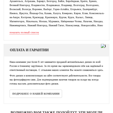
Архангельск, Астрахань, Барнаул, Белгород, Бийск, Биробиджан, Братск, Брянск,
Великий Новгород, Владивосток, Владикавказ, Владимир, Волгоград, Волгодонск,
Волжский, Вологда, Воронеж, Выборг, Горно-Алтайск, Егорьевск, Екатеринбург,
Ижевск, Иркутск, Йошкар-Ола, Казань, Калуга, Кемерово, Киров, Клин, Комсомольск-
на-Амуре, Кострома, Краснодар, Красноярск, Курган, Курск, Кызыл, Липецк,
Магнитогорск, Махачкала, Москва, Мурманск, Набережные Челны, Нальчик, Находка,
Нижневартовск, Нижний Новгород, Нижний Тагил, Новокузнецк, Новороссийск, Ново
показать полный список
ОПЛАТА И ГАРАНТИИ
Наша компания уже более 5 лет занимается продажей автомобильных дисков по всей
России и ближнему зарубежью. За это время мы зарекомендовали себя как надёжный и
ответственный поставщик. С отзывами наших клиентов Вы можете ознакомиться здесь.
Фото дисков и комплектующих на сайте соответствуют действительности. Все товары
мы фотографируем сами. Для подтверждения наличия товаров на складе мы всегда
готовы выслать дополнительные фото дисков.
ПОДРОБНЕЕ О НАШЕЙ КОМПАНИИ
ВОЗМОЖНО ВАМ ТАКЖЕ ПОДОЙДУТ ЭТИ МОДЕЛИ