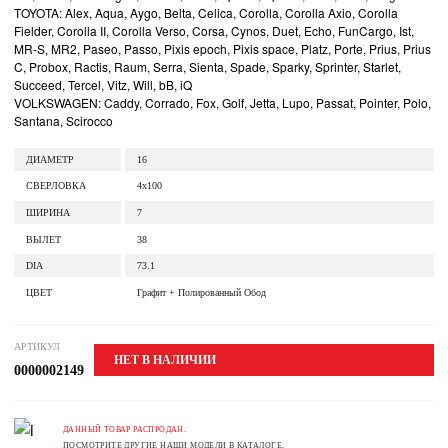
TOYOTA: Alex, Aqua, Aygo, Belta, Celica, Corolla, Corolla Axio, Corolla
Fielder, Corolla II, Corolla Verso, Corsa, Cynos, Duet, Echo, FunCargo, Ist,
MR-S, MR2, Paseo, Passo, Pixis epoch, Pixis space, Platz, Porte, Prius, Prius
C, Probox, Ractis, Raum, Serra, Sienta, Spade, Sparky, Sprinter, Starlet,
Succeed, Tercel, Vitz, Will, bB, iQ
VOLKSWAGEN: Caddy, Corrado, Fox, Golf, Jetta, Lupo, Passat, Pointer, Polo,
Santana, Scirocco
ДИАМЕТР
16
СВЕРЛОВКА
4x100
ШИРИНА
7
ВЫЛЕТ
38
DIA
73.1
ЦВЕТ
Графит + Полированный Обод
АРТИКУЛ
НЕТ В НАЛИЧИИ
0000002149
ДАННЫЙ ТОВАР РАСПРОДАН.
ПОСМОТРИТЕ ДРУГИЕ НАШИ МОДЕЛИ В КАТАЛОГЕ.