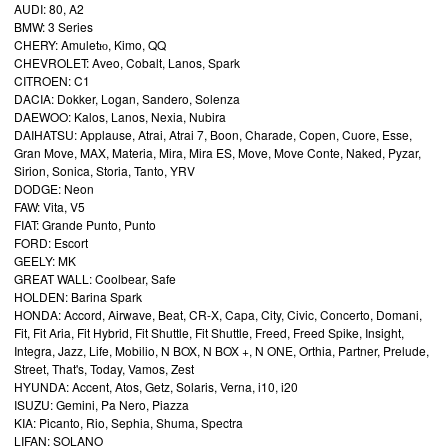
AUDI: 80, A2
BMW: 3 Series
CHERY: Amuletю, Kimo, QQ
CHEVROLET: Aveo, Cobalt, Lanos, Spark
CITROEN: C1
DACIA: Dokker, Logan, Sandero, Solenza
DAEWOO: Kalos, Lanos, Nexia, Nubira
DAIHATSU: Applause, Atrai, Atrai 7, Boon, Charade, Copen, Cuore, Esse,
Gran Move, MAX, Materia, Mira, Mira ES, Move, Move Conte, Naked, Pyzar,
Sirion, Sonica, Storia, Tanto, YRV
DODGE: Neon
FAW: Vita, V5
FIAT: Grande Punto, Punto
FORD: Escort
GEELY: MK
GREAT WALL: Coolbear, Safe
HOLDEN: Barina Spark
HONDA: Accord, Airwave, Beat, CR-X, Capa, City, Civic, Concerto, Domani,
Fit, Fit Aria, Fit Hybrid, Fit Shuttle, Fit Shuttle, Freed, Freed Spike, Insight,
Integra, Jazz, Life, Mobilio, N BOX, N BOX +, N ONE, Orthia, Partner, Prelude,
Street, That's, Today, Vamos, Zest
HYUNDA: Accent, Atos, Getz, Solaris, Verna, i10, i20
ISUZU: Gemini, Pa Nero, Piazza
KIA: Picanto, Rio, Sephia, Shuma, Spectra
LIFAN: SOLANO