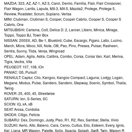
MAZDA: 323, AZ, AZ-1, AZ-3, Carol, Demio, Familia, Flair, Flair Crossover,
Flair Wagon, Lantis, Laputa, MX-3, MX-5, Mazda2, Protege, Protege 5,
Review, Roadster, Scrum, Supiano, Verisa
MINI: Clubman, Clubman S, Cooper, Cooper Cabrio, Cooper S, Cooper S
Cabrio, One
MITSUBISHI: Carisma, Colt, Delica D: 2, Lancer, Libero, Minica, Mirage,
Toppo, Toppo BJ, Town Box
NISSAN: 200SX, AD, Be-1, Bluebird, Cube, Escargo, Figaro, Latio, Lucino,
March, Micra, Moco, NX, Note, Otti, Pao, Pino, Presea, Pulsar, Rasheen,
Sentra, Sunny, Tiida, Versa, Wingroad
OPEL: Adam, Agila, Astra, Calibra, Combo, Corsa, Corsa Van, Karl, Meriva,
Tigra, Vectra, Vita
PEUGEOT: 107, 108, iOn
PANIAC: G5, Pursuit
RENAULT: Captur, Clio, Kangoo, Kangoo Compact, Laguna, Lodgy, Logan,
Megane, Modus, Pulse, Sandero, Sandero, Stepway, Scenic, Symbol, Thalia,
Twing
ROVER: 25, 400, 45, Streetwise
SATURN: Ion, S-Series, SC
SCION: iQ, xA, xB
SEAT: Arosa, Cordoba
SKODA: Citigo, Felicia
SUBARU: Dex, Domingo, Justy, Pleo, R1, R2, Rex, Sambar, Stella, Vivio
SUZUKI: Aerio, Alto, Baleno, Cara, Cervo, Cultus, Elio, Esteem, Every, Ignis,
Kei, Liana, MR Wagon, Palette, Solio, Spacia, Splash, Swift, Twin, Wagon R