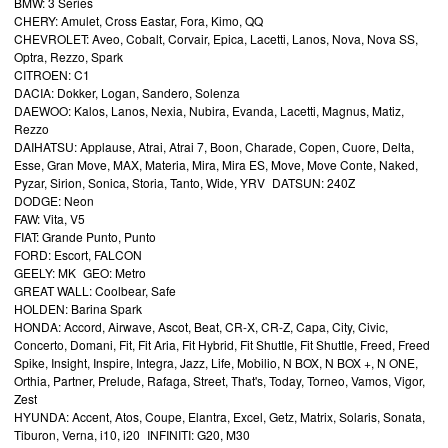
BMW: 3 Series
CHERY: Amulet, Cross Eastar, Fora, Kimo, QQ
CHEVROLET: Aveo, Cobalt, Corvair, Epica, Lacetti, Lanos, Nova, Nova SS,
Optra, Rezzo, Spark
CITROEN: C1
DACIA: Dokker, Logan, Sandero, Solenza
DAEWOO: Kalos, Lanos, Nexia, Nubira, Evanda, Lacetti, Magnus, Matiz,
Rezzo
DAIHATSU: Applause, Atrai, Atrai 7, Boon, Charade, Copen, Cuore, Delta,
Esse, Gran Move, MAX, Materia, Mira, Mira ES, Move, Move Conte, Naked,
Pyzar, Sirion, Sonica, Storia, Tanto, Wide, YRV DATSUN: 240Z
DODGE: Neon
FAW: Vita, V5
FIAT: Grande Punto, Punto
FORD: Escort, FALCON
GEELY: MK GEO: Metro
GREAT WALL: Coolbear, Safe
HOLDEN: Barina Spark
HONDA: Accord, Airwave, Ascot, Beat, CR-X, CR-Z, Capa, City, Civic,
Concerto, Domani, Fit, Fit Aria, Fit Hybrid, Fit Shuttle, Fit Shuttle, Freed, Freed
Spike, Insight, Inspire, Integra, Jazz, Life, Mobilio, N BOX, N BOX +, N ONE,
Orthia, Partner, Prelude, Rafaga, Street, That's, Today, Torneo, Vamos, Vigor,
Zest
HYUNDA: Accent, Atos, Coupe, Elantra, Excel, Getz, Matrix, Solaris, Sonata,
Tiburon, Verna, i10, i20 INFINITI: G20, M30