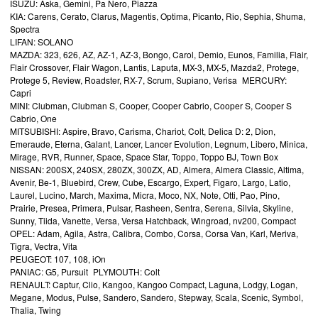
ISUZU: Aska, Gemini, Pa Nero, Piazza
KIA: Carens, Cerato, Clarus, Magentis, Optima, Picanto, Rio, Sephia, Shuma,
Spectra
LIFAN: SOLANO
MAZDA: 323, 626, AZ, AZ-1, AZ-3, Bongo, Carol, Demio, Eunos, Familia, Flair,
Flair Crossover, Flair Wagon, Lantis, Laputa, MX-3, MX-5, Mazda2, Protege,
Protege 5, Review, Roadster, RX-7, Scrum, Supiano, Verisa MERCURY:
Capri
MINI: Clubman, Clubman S, Cooper, Cooper Cabrio, Cooper S, Cooper S
Cabrio, One
MITSUBISHI: Aspire, Bravo, Carisma, Chariot, Colt, Delica D: 2, Dion,
Emeraude, Eterna, Galant, Lancer, Lancer Evolution, Legnum, Libero, Minica,
Mirage, RVR, Runner, Space, Space Star, Toppo, Toppo BJ, Town Box
NISSAN: 200SX, 240SX, 280ZX, 300ZX, AD, Almera, Almera Classic, Altima,
Avenir, Be-1, Bluebird, Crew, Cube, Escargo, Expert, Figaro, Largo, Latio,
Laurel, Lucino, March, Maxima, Micra, Moco, NX, Note, Otti, Pao, Pino,
Prairie, Presea, Primera, Pulsar, Rasheen, Sentra, Serena, Silvia, Skyline,
Sunny, Tiida, Vanette, Versa, Versa Hatchback, Wingroad, nv200, Compact
OPEL: Adam, Agila, Astra, Calibra, Combo, Corsa, Corsa Van, Karl, Meriva,
Tigra, Vectra, Vita
PEUGEOT: 107, 108, iOn
PANIAC: G5, Pursuit PLYMOUTH: Colt
RENAULT: Captur, Clio, Kangoo, Kangoo Compact, Laguna, Lodgy, Logan,
Megane, Modus, Pulse, Sandero, Sandero, Stepway, Scala, Scenic, Symbol,
Thalia, Twing