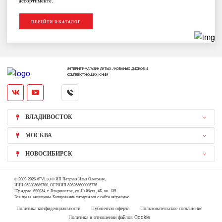
ПЕРЕЙТИ В КАТАЛОГ
ИНТЕРНЕТ-МАГАЗИН ЛИТЫХ / КОВАНЫХ ДИСКОВ И
КОМПЛЕКТУЮЩИХ К НИМ
ВЛАДИВОСТОК
МОСКВА
НОВОСИБИРСК
© 2009-2026 ATVL.su © ИП Петруня Илья Олегович,
ИНН 252203689700, ОГРНИП 326253600005776
Юр.адрес: 690034, г. Владивосток, ул. Нейбута, 4Б, кв. 139
Все права защищены. Копирование материалов с сайта запрещено.
Политика конфиденциальности
Публичная оферта
Пользовательское соглашение
Политика в отношении файлов Cookie