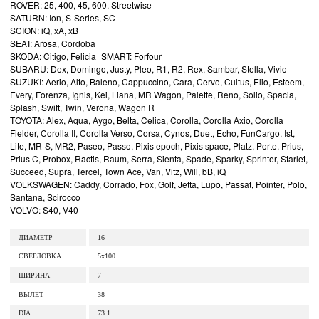
ROVER: 25, 400, 45, 600, Streetwise
SATURN: Ion, S-Series, SC
SCION: iQ, xA, xB
SEAT: Arosa, Cordoba
SKODA: Citigo, Felicia SMART: Forfour
SUBARU: Dex, Domingo, Justy, Pleo, R1, R2, Rex, Sambar, Stella, Vivio
SUZUKI: Aerio, Alto, Baleno, Cappuccino, Cara, Cervo, Cultus, Elio, Esteem,
Every, Forenza, Ignis, Kei, Liana, MR Wagon, Palette, Reno, Solio, Spacia,
Splash, Swift, Twin, Verona, Wagon R
TOYOTA: Alex, Aqua, Aygo, Belta, Celica, Corolla, Corolla Axio, Corolla
Fielder, Corolla II, Corolla Verso, Corsa, Cynos, Duet, Echo, FunCargo, Ist,
Lite, MR-S, MR2, Paseo, Passo, Pixis epoch, Pixis space, Platz, Porte, Prius,
Prius C, Probox, Ractis, Raum, Serra, Sienta, Spade, Sparky, Sprinter, Starlet,
Succeed, Supra, Tercel, Town Ace, Van, Vitz, Will, bB, iQ
VOLKSWAGEN: Caddy, Corrado, Fox, Golf, Jetta, Lupo, Passat, Pointer, Polo,
Santana, Scirocco
VOLVO: S40, V40
ДИАМЕТР
16
СВЕРЛОВКА
5x100
ШИРИНА
7
ВЫЛЕТ
38
DIA
73.1