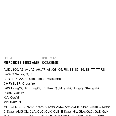
БРЕНД
ТИП ДИСКА
MERCEDES-BENZ AMG
КОВАНЫЙ
AUDI: 100, A3, A4, A5, A6, A7, A8, Q3, Q5, R8, S4, S5, S6, S8, TT, TT RS
BMW: 2 Series, i3, i8
BENTLEY: Azure, Continental, Mulsanne
CHRYSLER: Crossfire
FAW: HongQi, H7, HongQi, L5, HongQi, MingShi, HongQi, ShengShi
FORD: Galaxy
KIA: Cee`d
McLaren: P1
MERCEDES-BENZ: A-Класс, А-Класс AMG, AMG GT B-Класс Baneo C-Класс,
C-Класс, AMG CL, CLA, CLC, CLK, CLS, E-Класс, GL, GLA, GLC, GLE, GLK,
M-Класс, R-Класс, S-Класс, SL, SLK, SLR-Class, SLS AMG, V-Класс, V230,