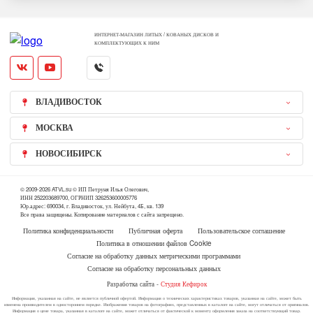
ИНТЕРНЕТ-МАГАЗИН ЛИТЫХ / КОВАНЫХ ДИСКОВ И
КОМПЛЕКТУЮЩИХ К НИМ
ВЛАДИВОСТОК
МОСКВА
НОВОСИБИРСК
© 2009-2026 ATVL.su © ИП Петруня Илья Олегович,
ИНН 252203689700, ОГРНИП 326253600005776
Юр.адрес: 690034, г. Владивосток, ул. Нейбута, 4Б, кв. 139
Все права защищены. Копирование материалов с сайта запрещено.
Политика конфиденциальности
Публичная оферта
Пользовательское соглашение
Политика в отношении файлов Cookie
Согласие на обработку данных метрическими программами
Согласие на обработку персональных данных
Разработка сайта -
Студия Кефирок
Информация, указанная на сайте, не является публичной офертой. Информация о технических характеристиках товаров, указанная на сайте, может быть
изменена производителем в одностороннем порядке. Изображения товаров на фотографиях, представленных в каталоге на сайте, могут отличаться от оригиналов.
Информация о цене товара, указанная в каталоге на сайте, может отличаться от фактической к моменту оформления заказа на соответствующий товар.