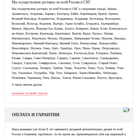
Мы осуществляем доставку по всей России и СНГ.
Мы осуществляем доставку по всей России и СНГ и следующие города: Абакан,
Архангельск, Астрахань, Барнаул, Белгород, Бийск, Биробиджан, Братск, Брянск,
Великий Новгород, Владивосток, Владикавказ, Владимир, Волгоград, Волгодонск,
Волжский, Вологда, Воронеж, Выборг, Горно-Алтайск, Егорьевск, Екатеринбург,
Ижевск, Иркутск, Йошкар-Ола, Казань, Калуга, Кемерово, Киров, Клин, Комсомольск-
на-Амуре, Кострома, Краснодар, Красноярск, Курган, Курск, Кызыл, Липецк,
Магнитогорск, Махачкала, Москва, Мурманск, Набережные Челны, Нальчик, Находка,
Нижневартовск, Нижний Новгород, Нижний Тагил, Новокузнецк, Новороссийск,
Новосибирск, Ногинск, Омск, Орёл, Оренбург, Орск, Пенза, Пермь, Петрозаводск,
Петропавловск-Камчатский, Псков, Пятигорск, Ростов-на-Дону, Рубцовск, Рыбинск,
Рязань, Самара, Санкт-Петербург, Саранск, Саратов, Севастополь, Северодвинск,
Северск, Серпухов, Симферополь, Смоленск, Сочи, Ставрополь, Старый Оскол,
Сургут, Сыктывкар, Таганрог, Тамбов, Тверь, Тольятти, Томск, Тула, Тюмень, Улан-
Удэ, Ульяновск, Уссурийск, Уфа, Ухта, Хабаровск, Ханты-Мансийск, Чебоксары,
Челябинск, Череповец, Чита, Шахты, Элиста, Южно-Сахалинск, Якутск, Ярославль.
А также многие другие.
показать полный список
ОПЛАТА И ГАРАНТИИ
Наша компания уже более 5 лет занимается продажей автомобильных дисков по всей
России и ближнему зарубежью. За это время мы зарекомендовали себя как надёжный и