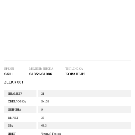
БРЕНД
МОДЕЛЬ ДИСКА
ТИП ДИСКА
SKILL
SL351-SL086
КОВАНЫЙ
ZEEKR 001
ДИАМЕТР
21
СВЕРЛОВКА
5x108
ШИРИНА
9
ВЫЛЕТ
35
DIA
63.3
ЦВЕТ
Черный Глянец