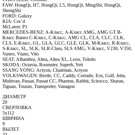
FAW: HongQi, H7, HongQi, L5, HongQi, MingShi, HongQi,
ShengShi
FORD: Galaxy
KIA: Cee`d
McLaren: P1
MERCEDES-BENZ: A-Класс, А-Класс AMG, AMG GT B-
Класс Baneo C-Класс, C-Класс, AMG CL, CLA, CLC, CLK,
CLS, E-Класс, GL, GLA, GLC, GLE, GLK, M-Класс, R-Класс,
S-Класс, SL, SLK, SLR-Class, SLS AMG, V-Класс, V230, V350,
Vaneo, Viano, Vito
SEAT: Alhambra, Altea, Altea XL, Leon, Toledo
SKODA: Octavia, Roomster, Superb, Yeti
SSANG YONG: Actyon, Chairman, Actyon
VOLKSWAGEN: Beetle, CC, Caddy, Corrado, Eos, Golf, Jetta,
Multivan, Passat, Passat CC, Phaeton, Rabbit, Scirocco, Sharan,
Tiguan, Touran, Transporter, Vanagon
ДИАМЕТР
20
СВЕРЛОВКА
5x112
ШИРИНА
9
ВЫЛЕТ
33