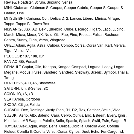
Review, Roadster, Scrum, Supiano, Verisa
MINI: Clubman, Clubman S, Cooper, Cooper Cabrio, Cooper S, Cooper S
Cabrio, One
MITSUBISHI: Carisma, Colt, Delica D: 2, Lancer, Libero, Minica, Mirage,
Toppo, Toppo BJ, Town Box
NISSAN: 200SX, AD, Be-1, Bluebird, Cube, Escargo, Figaro, Latio, Lucino,
March, Micra, Moco, NX, Note, Otti, Pao, Pino, Presea, Pulsar, Rasheen,
Sentra, Sunny, Tiida, Versa, Wingroad
OPEL: Adam, Agila, Astra, Calibra, Combo, Corsa, Corsa Van, Karl, Meriva,
Tigra, Vectra, Vita
PEUGEOT: 107, 108, iOn
PANIAC: G5, Pursuit
RENAULT: Captur, Clio, Kangoo, Kangoo Compact, Laguna, Lodgy, Logan,
Megane, Modus, Pulse, Sandero, Sandero, Stepway, Scenic, Symbol, Thalia,
Twing
ROVER: 25, 400, 45, Streetwise
SATURN: Ion, S-Series, SC
SCION: iQ, xA, xB
SEAT: Arosa, Cordoba
SKODA: Citigo, Felicia
SUBARU: Dex, Domingo, Justy, Pleo, R1, R2, Rex, Sambar, Stella, Vivio
SUZUKI: Aerio, Alto, Baleno, Cara, Cervo, Cultus, Elio, Esteem, Every, Ignis,
Kei, Liana, MR Wagon, Palette, Solio, Spacia, Splash, Swift, Twin, Wagon R
TOYOTA: Alex, Aqua, Aygo, Belta, Celica, Corolla, Corolla Axio, Corolla
Fielder, Corolla II, Corolla Verso, Corsa, Cynos, Duet, Echo, FunCargo, Ist,