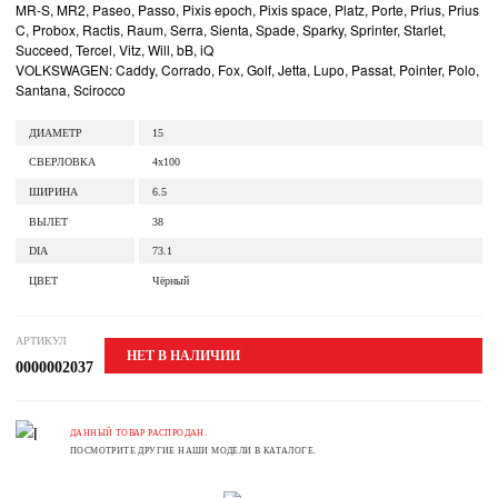
MR-S, MR2, Paseo, Passo, Pixis epoch, Pixis space, Platz, Porte, Prius, Prius
C, Probox, Ractis, Raum, Serra, Sienta, Spade, Sparky, Sprinter, Starlet,
Succeed, Tercel, Vitz, Will, bB, iQ
VOLKSWAGEN: Caddy, Corrado, Fox, Golf, Jetta, Lupo, Passat, Pointer, Polo,
Santana, Scirocco
ДИАМЕТР
15
СВЕРЛОВКА
4x100
ШИРИНА
6.5
ВЫЛЕТ
38
DIA
73.1
ЦВЕТ
Чёрный
АРТИКУЛ
НЕТ В НАЛИЧИИ
0000002037
ДАННЫЙ ТОВАР РАСПРОДАН.
ПОСМОТРИТЕ ДРУГИЕ НАШИ МОДЕЛИ В КАТАЛОГЕ.