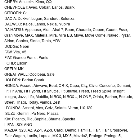
CHERY: Amuletю, Kimo, QQ
CHEVROLET: Aveo, Cobalt, Lanos, Spark
CITROEN: C1
DACIA: Dokker, Logan, Sandero, Solenza
DAEWOO: Kalos, Lanos, Nexia, Nubira
DAIHATSU: Applause, Atrai, Atrai 7, Boon, Charade, Copen, Cuore, Esse,
Gran Move, MAX, Materia, Mira, Mira ES, Move, Move Conte, Naked, Pyzar,
Sirion, Sonica, Storia, Tanto, YRV
DODGE: Neon
FAW: Vita, V5
FIAT: Grande Punto, Punto
FORD: Escort
GEELY: MK
GREAT WALL: Coolbear, Safe
HOLDEN: Barina Spark
HONDA: Accord, Airwave, Beat, CR-X, Capa, City, Civic, Concerto, Domani,
Fit, Fit Aria, Fit Hybrid, Fit Shuttle, Fit Shuttle, Freed, Freed Spike, Insight,
Integra, Jazz, Life, Mobilio, N BOX, N BOX +, N ONE, Orthia, Partner, Prelude,
Street, That's, Today, Vamos, Zest
HYUNDA: Accent, Atos, Getz, Solaris, Verna, i10, i20
ISUZU: Gemini, Pa Nero, Piazza
KIA: Picanto, Rio, Sephia, Shuma, Spectra
LIFAN: SOLANO
MAZDA: 323, AZ, AZ-1, AZ-3, Carol, Demio, Familia, Flair, Flair Crossover,
Flair Wagon, Lantis, Laputa, MX-3, MX-5, Mazda2, Protege, Protege 5,