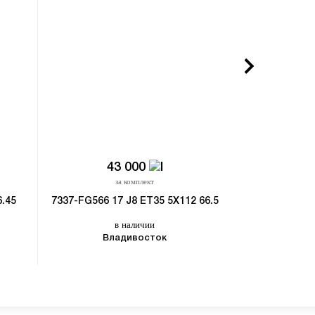
43 000
7
за комплект
з
6.45
7337-FG566 17 J8 ET35 5X112 66.5
AVERSUS 2027
ET29/3
в наличии
в
Владивосток
Но