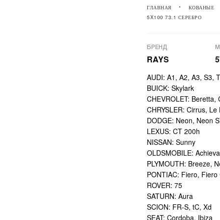
ГЛАВНАЯ
КОВАНЫЕ
5X100 73.1 СЕРЕБРО
БРЕНД
М
RAYS
AUDI: A1, A2, A3, S3, 
BUICK: Skylark
CHEVROLET: Beretta, C
CHRYSLER: Cirrus, Le B
DODGE: Neon, Neon STR
LEXUS: CT 200h
NISSAN: Sunny
OLDSMOBILE: Achieva
PLYMOUTH: Breeze, N
PONTIAC: Fiero, Fiero 
ROVER: 75
SATURN: Aura
SCION: FR-S, tC, Xd
SEAT: Cordoba, Ibiza