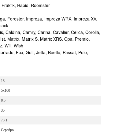
 Praktik, Rapid, Roomster
iga, Forester, Impreza, Impreza WRX, Impreza XV,
back
, Caldina, Camry, Carina, Cavalier, Celica, Corolla,
Ist, Matrix, Matrix S, Matrix XRS, Opa, Premio,
tz, Will, Wish
ado, Fox, Golf, Jetta, Beetle, Passat, Polo,
18
5x100
8.5
35
73.1
Серебро