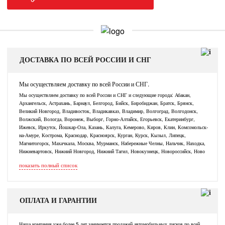
ДОСТАВКА ПО ВСЕЙ РОССИИ И СНГ
Мы осуществляем доставку по всей России и СНГ.
Мы осуществляем доставку по всей России и СНГ и следующие города: Абакан,
Архангельск, Астрахань, Барнаул, Белгород, Бийск, Биробиджан, Братск, Брянск,
Великий Новгород, Владивосток, Владикавказ, Владимир, Волгоград, Волгодонск,
Волжский, Вологда, Воронеж, Выборг, Горно-Алтайск, Егорьевск, Екатеринбург,
Ижевск, Иркутск, Йошкар-Ола, Казань, Калуга, Кемерово, Киров, Клин, Комсомольск-
на-Амуре, Кострома, Краснодар, Красноярск, Курган, Курск, Кызыл, Липецк,
Магнитогорск, Махачкала, Москва, Мурманск, Набережные Челны, Нальчик, Находка,
Нижневартовск, Нижний Новгород, Нижний Тагил, Новокузнецк, Новороссийск, Ново
показать полный список
ОПЛАТА И ГАРАНТИИ
Наша компания уже более 5 лет занимается продажей автомобильных дисков по всей