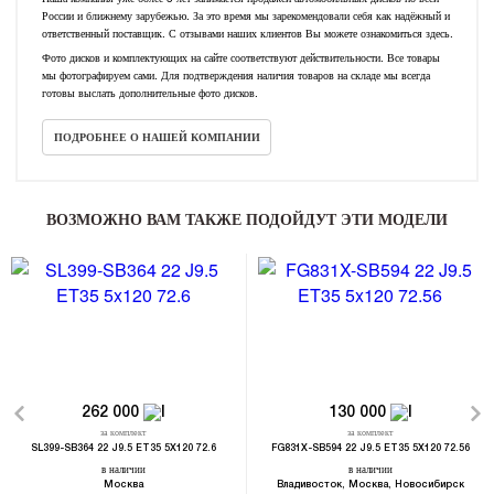
России и ближнему зарубежью. За это время мы зарекомендовали себя как надёжный и
ответственный поставщик. С отзывами наших клиентов Вы можете ознакомиться здесь.
Фото дисков и комплектующих на сайте соответствуют действительности. Все товары
мы фотографируем сами. Для подтверждения наличия товаров на складе мы всегда
готовы выслать дополнительные фото дисков.
ПОДРОБНЕЕ О НАШЕЙ КОМПАНИИ
ВОЗМОЖНО ВАМ ТАКЖЕ ПОДОЙДУТ ЭТИ МОДЕЛИ
262 000
130 000
за комплект
за комплект
SL399-SB364 22 J9.5 ET35 5X120 72.6
FG831X-SB594 22 J9.5 ET35 5X120 72.56
в наличии
в наличии
Москва
Владивосток, Москва, Новосибирск