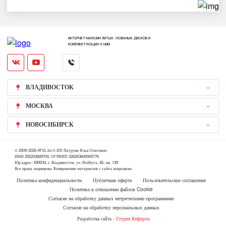
ИНТЕРНЕТ-МАГАЗИН ЛИТЫХ / КОВАНЫХ ДИСКОВ И
КОМПЛЕКТУЮЩИХ К НИМ
ВЛАДИВОСТОК
МОСКВА
НОВОСИБИРСК
© 2009-2026 ATVL.su © ИП Петруня Илья Олегович,
ИНН 252203689700, ОГРНИП 326253600005776
Юр.адрес: 690034, г. Владивосток, ул. Нейбута, 4Б, кв. 139
Все права защищены. Копирование материалов с сайта запрещено.
Политика конфиденциальности
Публичная оферта
Пользовательское соглашение
Политика в отношении файлов Cookie
Согласие на обработку данных метрическими программами
Согласие на обработку персональных данных
Разработка сайта -
Студия Кефирок