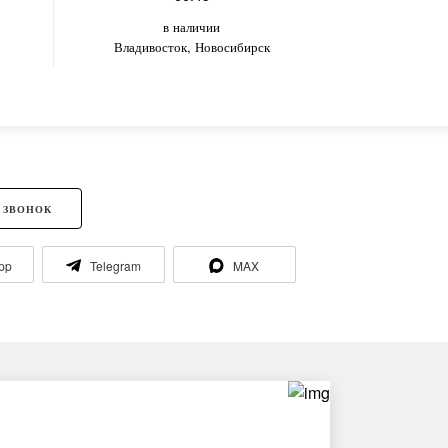
в наличии
в
Владивосток, Новосибирск
Владивос
 ЗВОНОК
pp
Telegram
MAX