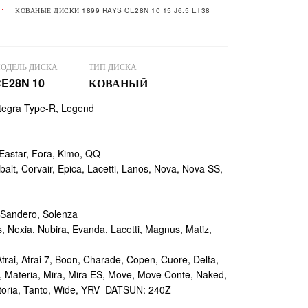
КОВАНЫЕ ДИСКИ 1899 RAYS CE28N 10 15 J6.5 ET38
ОДЕЛЬ ДИСКА
ТИП ДИСКА
E28N 10
КОВАНЫЙ
ntegra Type-R, Legend
Eastar, Fora, Kimo, QQ
t, Corvair, Epica, Lacetti, Lanos, Nova, Nova SS,
 Sandero, Solenza
Nexia, Nubira, Evanda, Lacetti, Magnus, Matiz,
rai, Atrai 7, Boon, Charade, Copen, Cuore, Delta,
 Materia, Mira, Mira ES, Move, Move Conte, Naked,
 Storia, Tanto, Wide, YRV DATSUN: 240Z