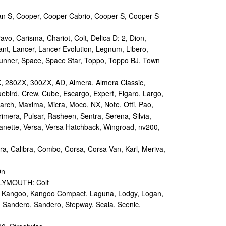
n S, Cooper, Cooper Cabrio, Cooper S, Cooper S
vo, Carisma, Chariot, Colt, Delica D: 2, Dion,
nt, Lancer, Lancer Evolution, Legnum, Libero,
unner, Space, Space Star, Toppo, Toppo BJ, Town
 280ZX, 300ZX, AD, Almera, Almera Classic,
luebird, Crew, Cube, Escargo, Expert, Figaro, Largo,
March, Maxima, Micra, Moco, NX, Note, Otti, Pao,
Primera, Pulsar, Rasheen, Sentra, Serena, Silvia,
Vanette, Versa, Versa Hatchback, Wingroad, nv200,
ra, Calibra, Combo, Corsa, Corsa Van, Karl, Meriva,
On
PLYMOUTH: Colt
, Kangoo, Kangoo Compact, Laguna, Lodgy, Logan,
 Sandero, Sandero, Stepway, Scala, Scenic,