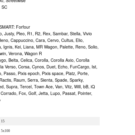
0, Streetwise
, SC
 SMART: Forfour
Justy, Pleo, R1, R2, Rex, Sambar, Stella, Vivio
leno, Cappuccino, Cara, Cervo, Cultus, Elio,
 Ignis, Kei, Liana, MR Wagon, Palette, Reno, Solio,
 Twin, Verona, Wagon R
o, Belta, Celica, Corolla, Corolla Axio, Corolla
rolla Verso, Corsa, Cynos, Duet, Echo, FunCargo, Ist,
 Passo, Pixis epoch, Pixis space, Platz, Porte,
 Ractis, Raum, Serra, Sienta, Spade, Sparky,
ed, Supra, Tercel, Town Ace, Van, Vitz, Will, bB, iQ
rado, Fox, Golf, Jetta, Lupo, Passat, Pointer,
o
15
5x100