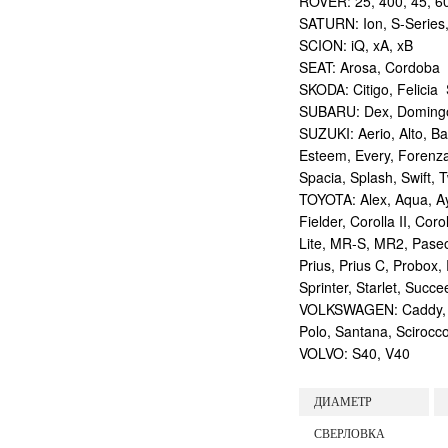
ROVER: 25, 400, 45, 60
SATURN: Ion, S-Series
SCION: iQ, xA, xB
SEAT: Arosa, Cordoba
SKODA: Citigo, Felicia
SUBARU: Dex, Domingo, 
SUZUKI: Aerio, Alto, Ba
Esteem, Every, Forenza,
Spacia, Splash, Swift,
TOYOTA: Alex, Aqua, Ayg
Fielder, Corolla II, Co
Lite, MR-S, MR2, Paseo,
Prius, Prius C, Probox,
Sprinter, Starlet, Succe
VOLKSWAGEN: Caddy, Cor
Polo, Santana, Scirocc
VOLVO: S40, V40
ДИАМЕТР
СВЕРЛОВКА