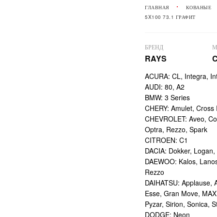
ГЛАВНАЯ
КОВАНЫЕ
5X100 73.1 ГРАФИТ
БРЕНД
М
RAYS
C
ACURA: CL, Integra, I
AUDI: 80, A2
BMW: 3 Series
CHERY: Amulet, Cross 
CHEVROLET: Aveo, Cobal
Optra, Rezzo, Spark
CITROEN: C1
DACIA: Dokker, Logan,
DAEWOO: Kalos, Lanos, 
Rezzo
DAIHATSU: Applause, At
Esse, Gran Move, MAX,
Pyzar, Sirion, Sonica,
DODGE: Neon