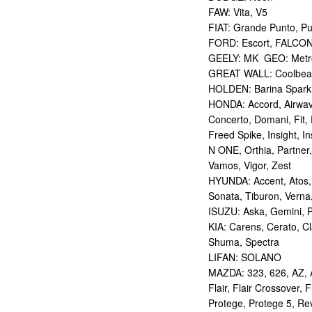
FAW: Vita, V5
FIAT: Grande Punto, P
FORD: Escort, FALCO
GEELY: MK GEO: Metr
GREAT WALL: Coolbear
HOLDEN: Barina Spark
HONDA: Accord, Airwave
Concerto, Domani, Fit, Fi
Freed Spike, Insight, In
N ONE, Orthia, Partner,
Vamos, Vigor, Zest
HYUNDA: Accent, Atos, C
Sonata, Tiburon, Verna
ISUZU: Aska, Gemini, 
KIA: Carens, Cerato, Cl
Shuma, Spectra
LIFAN: SOLANO
MAZDA: 323, 626, AZ, A
Flair, Flair Crossover,
Protege, Protege 5, Re