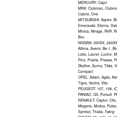
MERCURY: Capri
MINI: Clubman, Clubma
Cabrio, One
MITSUBISHI: Aspire, Bra
Emeraude, Eterna, Gala
Minica, Mirage, RVR, R
Box
NISSAN: 200SX, 240SX,
Altima, Avenir, Be-1, B
Latio, Laurel, Lucino, 
Pino, Prairie, Presea, 
Skyline, Sunny, Tiida, 
Compact
OPEL: Adam, Agila, Ast
Tigra, Vectra, Vita
PEUGEOT: 107, 108, i
PANIAC: G5, Pursuit 
RENAULT: Captur, Clio
Megane, Modus, Pulse,
Symbol, Thalia, Twing