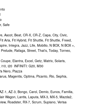
unto
N
o
, Safe
, Ascot, Beat, CR-X, CR-Z, Capa, City, Civic,
t Aria, Fit Hybrid, Fit Shuttle, Fit Shuttle, Freed,
spire, Integra, Jazz, Life, Mobilio, N BOX, N BOX +,
 Prelude, Rafaga, Street, That's, Today, Torneo,
oupe, Elantra, Excel, Getz, Matrix, Solaris,
, i10, i20 INFINITI: G20, M30
Pa Nero, Piazza
arus, Magentis, Optima, Picanto, Rio, Sephia,
Z-1, AZ-3, Bongo, Carol, Demio, Eunos, Familia,
 Flair Wagon, Lantis, Laputa, MX-3, MX-5, Mazda2,
view, Roadster, RX-7, Scrum, Supiano, Verisa