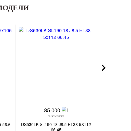
МОДЕЛИ
85 000
5
за комплект
з
5 56.6
DS530LK-SL190 18 J8.5 ET38 5X112
BMW LK023-
66.45
ET30/3