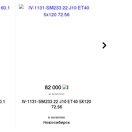
82 000
12
за комплект
з
0.1
IV-1131-SM233 22 J10 ET40 5X120
FG845X-CS428
72.56
в наличии
в
Новосибирск
Владивост