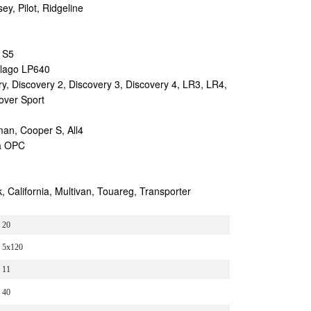
, Pilot, Ridgeline
 S5
lago LP640
 Discovery 2, Discovery 3, Discovery 4, LR3, LR4,
over Sport
an, Cooper S, All4
ia OPC
alifornia, Multivan, Touareg, Transporter
20
5x120
11
40