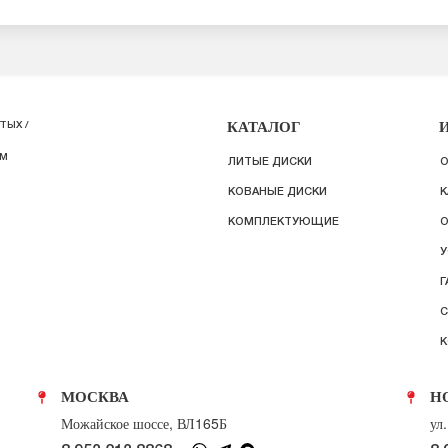
КАТАЛОГ
ТЫХ /
ИМ
ЛИТЫЕ ДИСКИ
О
КОВАНЫЕ ДИСКИ
К
КОМПЛЕКТУЮЩИЕ
О
У
Г
С
К
МОСКВА
Н
Можайское шоссе, ВЛ165Б
ул