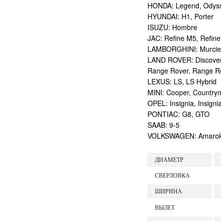
HONDA: Legend, Odyssey
HYUNDAI: H1, Porter
ISUZU: Hombre
JAC: Refine M5, Refine
LAMBORGHINI: Murcie
LAND ROVER: Discovery,
Range Rover, Range R
LEXUS: LS, LS Hybrid
MINI: Cooper, Countrym
OPEL: Insignia, Insign
PONTIAC: G8, GTO
SAAB: 9-5
VOLKSWAGEN: Amarok, C
ДИАМЕТР
СВЕРЛОВКА
ШИРИНА
ВЫЛЕТ