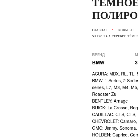
ТЁМНОЕ
ПОЛИРО
ГЛАВНАЯ
КОВАНЫЕ
5X120 74.1 СЕРЕБРО ТЁМ
БРЕНД
М
BMW
3
ACURA: MDX, RL, TL,
BMW: 1 Series, 2 Series,
series, L7, M3, M4, M5
Roadster Z8
BENTLEY: Arnage
BUICK: La Crosse, Reg
CADILLAC: CTS, CTS,
CHEVROLET: Camaro, En
GMC: Jimmy, Sonoma, S
HOLDEN: Caprice, Comm