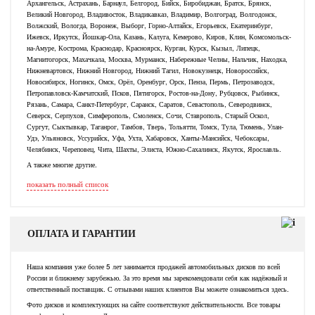
Архангельск, Астрахань, Барнаул, Белгород, Бийск, Биробиджан, Братск, Брянск,
Великий Новгород, Владивосток, Владикавказ, Владимир, Волгоград, Волгодонск,
Волжский, Вологда, Воронеж, Выборг, Горно-Алтайск, Егорьевск, Екатеринбург,
Ижевск, Иркутск, Йошкар-Ола, Казань, Калуга, Кемерово, Киров, Клин, Комсомольск-
на-Амуре, Кострома, Краснодар, Красноярск, Курган, Курск, Кызыл, Липецк,
Магнитогорск, Махачкала, Москва, Мурманск, Набережные Челны, Нальчик, Находка,
Нижневартовск, Нижний Новгород, Нижний Тагил, Новокузнецк, Новороссийск,
Новосибирск, Ногинск, Омск, Орёл, Оренбург, Орск, Пенза, Пермь, Петрозаводск,
Петропавловск-Камчатский, Псков, Пятигорск, Ростов-на-Дону, Рубцовск, Рыбинск,
Рязань, Самара, Санкт-Петербург, Саранск, Саратов, Севастополь, Северодвинск,
Северск, Серпухов, Симферополь, Смоленск, Сочи, Ставрополь, Старый Оскол,
Сургут, Сыктывкар, Таганрог, Тамбов, Тверь, Тольятти, Томск, Тула, Тюмень, Улан-
Удэ, Ульяновск, Уссурийск, Уфа, Ухта, Хабаровск, Ханты-Мансийск, Чебоксары,
Челябинск, Череповец, Чита, Шахты, Элиста, Южно-Сахалинск, Якутск, Ярославль.
А также многие другие.
показать полный список
ОПЛАТА И ГАРАНТИИ
Наша компания уже более 5 лет занимается продажей автомобильных дисков по всей
России и ближнему зарубежью. За это время мы зарекомендовали себя как надёжный и
ответственный поставщик. С отзывами наших клиентов Вы можете ознакомиться здесь.
Фото дисков и комплектующих на сайте соответствуют действительности. Все товары