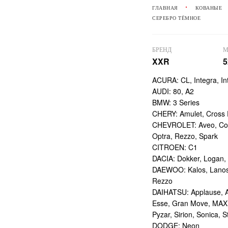
ГЛАВНАЯ
КОВАНЫЕ
СЕРЕБРО ТЁМНОЕ
БРЕНД
М
XXR
5
ACURA: CL, Integra, I
AUDI: 80, A2
BMW: 3 Series
CHERY: Amulet, Cross 
CHEVROLET: Aveo, Cobal
Optra, Rezzo, Spark
CITROEN: C1
DACIA: Dokker, Logan,
DAEWOO: Kalos, Lanos, 
Rezzo
DAIHATSU: Applause, At
Esse, Gran Move, MAX,
Pyzar, Sirion, Sonica,
DODGE: Neon