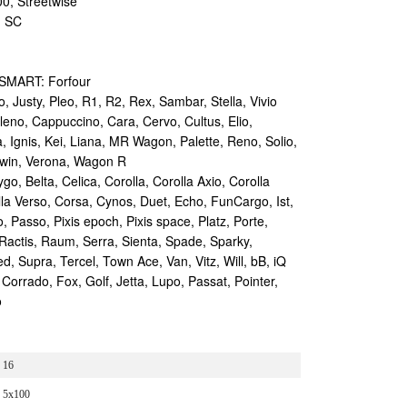
0, Streetwise
, SC
 SMART: Forfour
Justy, Pleo, R1, R2, Rex, Sambar, Stella, Vivio
leno, Cappuccino, Cara, Cervo, Cultus, Elio,
 Ignis, Kei, Liana, MR Wagon, Palette, Reno, Solio,
 Twin, Verona, Wagon R
o, Belta, Celica, Corolla, Corolla Axio, Corolla
rolla Verso, Corsa, Cynos, Duet, Echo, FunCargo, Ist,
 Passo, Pixis epoch, Pixis space, Platz, Porte,
 Ractis, Raum, Serra, Sienta, Spade, Sparky,
ed, Supra, Tercel, Town Ace, Van, Vitz, Will, bB, iQ
rado, Fox, Golf, Jetta, Lupo, Passat, Pointer,
o
16
5x100