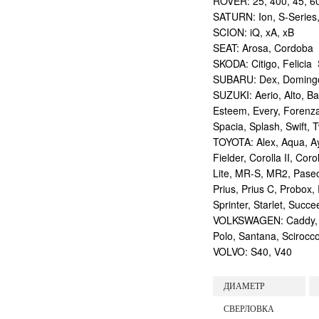
ROVER: 25, 400, 45, 60
SATURN: Ion, S-Series
SCION: iQ, xA, xB
SEAT: Arosa, Cordoba
SKODA: Citigo, Felicia
SUBARU: Dex, Domingo, 
SUZUKI: Aerio, Alto, Ba
Esteem, Every, Forenza,
Spacia, Splash, Swift,
TOYOTA: Alex, Aqua, Ayg
Fielder, Corolla II, Co
Lite, MR-S, MR2, Paseo,
Prius, Prius C, Probox,
Sprinter, Starlet, Succe
VOLKSWAGEN: Caddy, Cor
Polo, Santana, Scirocc
VOLVO: S40, V40
ДИАМЕТР
СВЕРЛОВКА