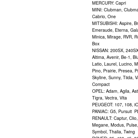
MERCURY: Capri
MINI: Clubman, Clubma
Cabrio, One
MITSUBISHI: Aspire, Bra
Emeraude, Eterna, Gala
Minica, Mirage, RVR, R
Box
NISSAN: 200SX, 240SX,
Altima, Avenir, Be-1, B
Latio, Laurel, Lucino, 
Pino, Prairie, Presea, 
Skyline, Sunny, Tiida, 
Compact
OPEL: Adam, Agila, Ast
Tigra, Vectra, Vita
PEUGEOT: 107, 108, i
PANIAC: G5, Pursuit 
RENAULT: Captur, Clio
Megane, Modus, Pulse,
Symbol, Thalia, Twing