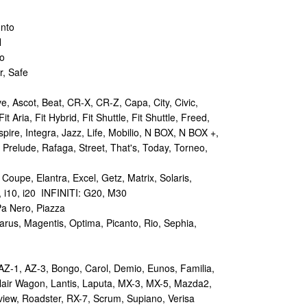
unto
N
o
, Safe
, Ascot, Beat, CR-X, CR-Z, Capa, City, Civic,
t Aria, Fit Hybrid, Fit Shuttle, Fit Shuttle, Freed,
spire, Integra, Jazz, Life, Mobilio, N BOX, N BOX +,
 Prelude, Rafaga, Street, That's, Today, Torneo,
oupe, Elantra, Excel, Getz, Matrix, Solaris,
, i10, i20 INFINITI: G20, M30
Pa Nero, Piazza
arus, Magentis, Optima, Picanto, Rio, Sephia,
Z-1, AZ-3, Bongo, Carol, Demio, Eunos, Familia,
 Flair Wagon, Lantis, Laputa, MX-3, MX-5, Mazda2,
view, Roadster, RX-7, Scrum, Supiano, Verisa