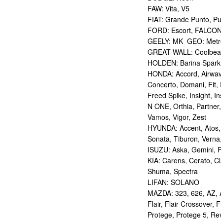
FAW: Vita, V5
FIAT: Grande Punto, P
FORD: Escort, FALCO
GEELY: MK GEO: Metr
GREAT WALL: Coolbear
HOLDEN: Barina Spark
HONDA: Accord, Airwave
Concerto, Domani, Fit, Fi
Freed Spike, Insight, In
N ONE, Orthia, Partner,
Vamos, Vigor, Zest
HYUNDA: Accent, Atos, C
Sonata, Tiburon, Verna
ISUZU: Aska, Gemini, 
KIA: Carens, Cerato, Cl
Shuma, Spectra
LIFAN: SOLANO
MAZDA: 323, 626, AZ, A
Flair, Flair Crossover,
Protege, Protege 5, Re