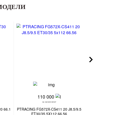
МОДЕЛИ
110 000
23
за комплект
з
0 66.1
PTRACING FG572X-CS411 20 J8.5/9.5
SL492-SB577 21
ET30/35 5X112 66.56