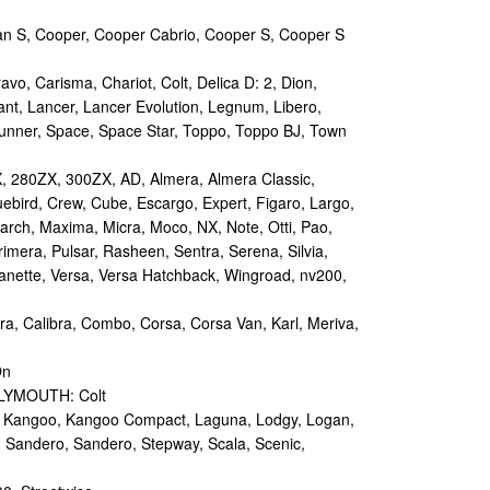
n S, Cooper, Cooper Cabrio, Cooper S, Cooper S
vo, Carisma, Chariot, Colt, Delica D: 2, Dion,
nt, Lancer, Lancer Evolution, Legnum, Libero,
unner, Space, Space Star, Toppo, Toppo BJ, Town
 280ZX, 300ZX, AD, Almera, Almera Classic,
luebird, Crew, Cube, Escargo, Expert, Figaro, Largo,
March, Maxima, Micra, Moco, NX, Note, Otti, Pao,
Primera, Pulsar, Rasheen, Sentra, Serena, Silvia,
Vanette, Versa, Versa Hatchback, Wingroad, nv200,
ra, Calibra, Combo, Corsa, Corsa Van, Karl, Meriva,
On
PLYMOUTH: Colt
, Kangoo, Kangoo Compact, Laguna, Lodgy, Logan,
 Sandero, Sandero, Stepway, Scala, Scenic,