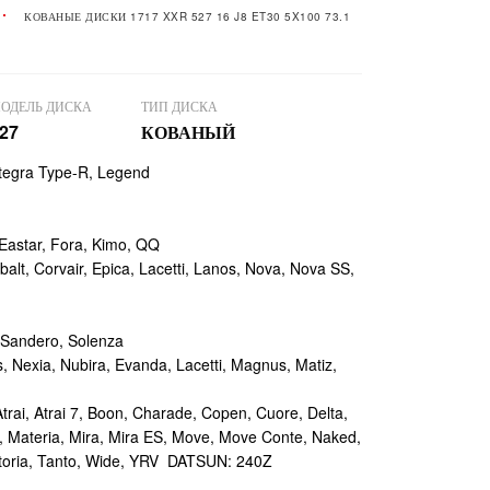
КОВАНЫЕ ДИСКИ 1717 XXR 527 16 J8 ET30 5X100 73.1
ОДЕЛЬ ДИСКА
ТИП ДИСКА
27
КОВАНЫЙ
ntegra Type-R, Legend
Eastar, Fora, Kimo, QQ
t, Corvair, Epica, Lacetti, Lanos, Nova, Nova SS,
 Sandero, Solenza
Nexia, Nubira, Evanda, Lacetti, Magnus, Matiz,
rai, Atrai 7, Boon, Charade, Copen, Cuore, Delta,
 Materia, Mira, Mira ES, Move, Move Conte, Naked,
 Storia, Tanto, Wide, YRV DATSUN: 240Z