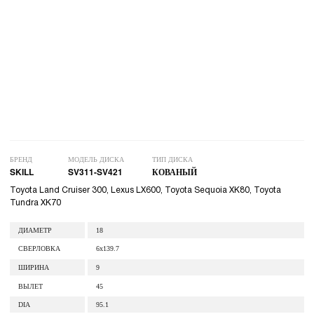
БРЕНД
МОДЕЛЬ ДИСКА
ТИП ДИСКА
SKILL
SV311-SV421
КОВАНЫЙ
Toyota Land Cruiser 300, Lexus LX600, Toyota Sequoia XK80, Toyota
Tundra XK70
ДИАМЕТР
18
СВЕРЛОВКА
6x139.7
ШИРИНА
9
ВЫЛЕТ
45
DIA
95.1