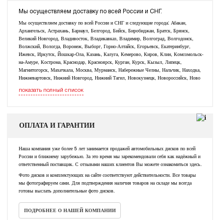
Мы осуществляем доставку по всей России и СНГ.
Мы осуществляем доставку по всей России и СНГ и следующие города: Абакан,
Архангельск, Астрахань, Барнаул, Белгород, Бийск, Биробиджан, Братск, Брянск,
Великий Новгород, Владивосток, Владикавказ, Владимир, Волгоград, Волгодонск,
Волжский, Вологда, Воронеж, Выборг, Горно-Алтайск, Егорьевск, Екатеринбург,
Ижевск, Иркутск, Йошкар-Ола, Казань, Калуга, Кемерово, Киров, Клин, Комсомольск-
на-Амуре, Кострома, Краснодар, Красноярск, Курган, Курск, Кызыл, Липецк,
Магнитогорск, Махачкала, Москва, Мурманск, Набережные Челны, Нальчик, Находка,
Нижневартовск, Нижний Новгород, Нижний Тагил, Новокузнецк, Новороссийск, Ново
показать полный список
ОПЛАТА И ГАРАНТИИ
Наша компания уже более 5 лет занимается продажей автомобильных дисков по всей
России и ближнему зарубежью. За это время мы зарекомендовали себя как надёжный и
ответственный поставщик. С отзывами наших клиентов Вы можете ознакомиться здесь.
Фото дисков и комплектующих на сайте соответствуют действительности. Все товары
мы фотографируем сами. Для подтверждения наличия товаров на складе мы всегда
готовы выслать дополнительные фото дисков.
ПОДРОБНЕЕ О НАШЕЙ КОМПАНИИ