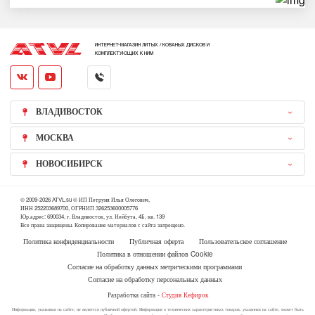
ИНТЕРНЕТ-МАГАЗИН ЛИТЫХ / КОВАНЫХ ДИСКОВ И
КОМПЛЕКТУЮЩИХ К НИМ
ВЛАДИВОСТОК
МОСКВА
НОВОСИБИРСК
© 2009-2026 ATVL.su © ИП Петруня Илья Олегович,
ИНН 252203689700, ОГРНИП 326253600005776
Юр.адрес: 690034, г. Владивосток, ул. Нейбута, 4Б, кв. 139
Все права защищены. Копирование материалов с сайта запрещено.
Политика конфиденциальности
Публичная оферта
Пользовательское соглашение
Политика в отношении файлов Cookie
Согласие на обработку данных метрическими программами
Согласие на обработку персональных данных
Разработка сайта -
Студия Кефирок
Информация, указанная на сайте, не является публичной офертой. Информация о технических характеристиках товаров, указанная на сайте, может быть