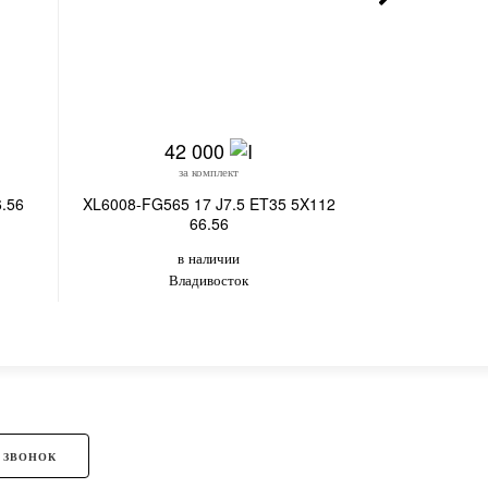
42 000
4
за комплект
з
6.56
XL6008-FG565 17 J7.5 ET35 5X112
XF006 17 J7.
66.56
в
в наличии
Вл
Владивосток
 ЗВОНОК