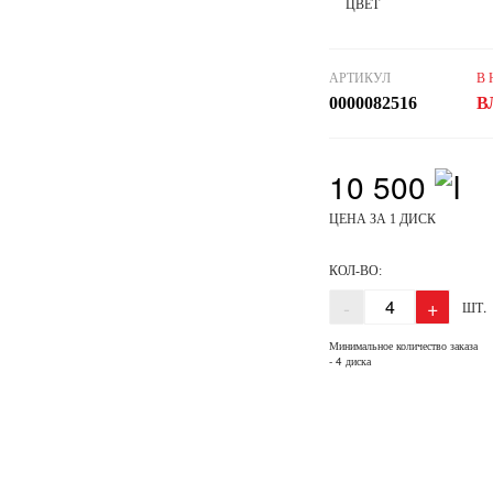
ЦВЕТ
АРТИКУЛ
В
0000082516
В
10 500
ЦЕНА ЗА 1 ДИСК
КОЛ-ВО:
-
+
ШТ.
Минимальное количество заказа
- 4 диска