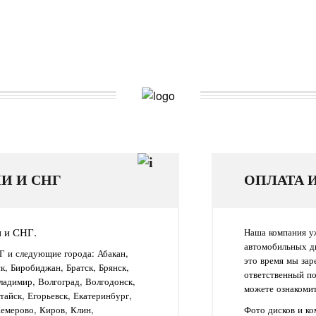
И И СНГ
ОПЛАТА 
и и СНГ.
Наша компания уж
автомобильных д
Г и следующие города: Абакан,
это время мы зар
ск, Биробиджан, Братск, Брянск,
ответственный п
ладимир, Волгоград, Волгодонск,
можете ознакомит
айск, Егорьевск, Екатеринбург,
Кемерово, Киров, Клин,
Фото дисков и к