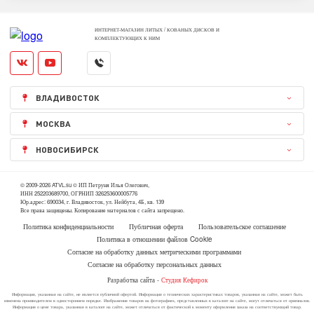
ИНТЕРНЕТ-МАГАЗИН ЛИТЫХ / КОВАНЫХ ДИСКОВ И
КОМПЛЕКТУЮЩИХ К НИМ
ВЛАДИВОСТОК
МОСКВА
НОВОСИБИРСК
© 2009-2026 ATVL.su © ИП Петруня Илья Олегович,
ИНН 252203689700, ОГРНИП 326253600005776
Юр.адрес: 690034, г. Владивосток, ул. Нейбута, 4Б, кв. 139
Все права защищены. Копирование материалов с сайта запрещено.
Политика конфиденциальности
Публичная оферта
Пользовательское соглашение
Политика в отношении файлов Cookie
Согласие на обработку данных метрическими программами
Согласие на обработку персональных данных
Разработка сайта -
Студия Кефирок
Информация, указанная на сайте, не является публичной офертой. Информация о технических характеристиках товаров, указанная на сайте, может быть
изменена производителем в одностороннем порядке. Изображения товаров на фотографиях, представленных в каталоге на сайте, могут отличаться от оригиналов.
Информация о цене товара, указанная в каталоге на сайте, может отличаться от фактической к моменту оформления заказа на соответствующий товар.