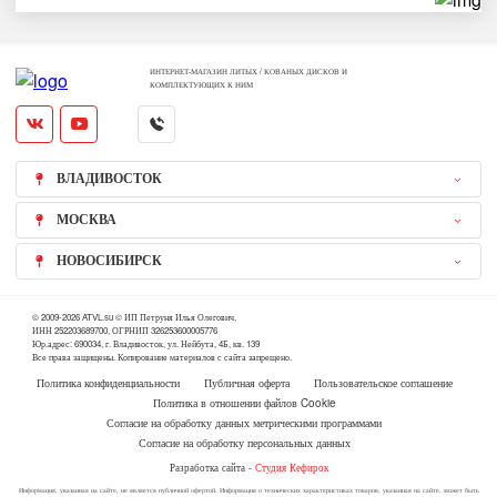
ИНТЕРНЕТ-МАГАЗИН ЛИТЫХ / КОВАНЫХ ДИСКОВ И
КОМПЛЕКТУЮЩИХ К НИМ
ВЛАДИВОСТОК
МОСКВА
НОВОСИБИРСК
© 2009-2026 ATVL.su © ИП Петруня Илья Олегович,
ИНН 252203689700, ОГРНИП 326253600005776
Юр.адрес: 690034, г. Владивосток, ул. Нейбута, 4Б, кв. 139
Все права защищены. Копирование материалов с сайта запрещено.
Политика конфиденциальности
Публичная оферта
Пользовательское соглашение
Политика в отношении файлов Cookie
Согласие на обработку данных метрическими программами
Согласие на обработку персональных данных
Разработка сайта -
Студия Кефирок
Информация, указанная на сайте, не является публичной офертой. Информация о технических характеристиках товаров, указанная на сайте, может быть