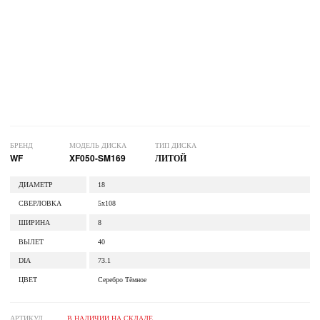
БРЕНД
МОДЕЛЬ ДИСКА
ТИП ДИСКА
WF
XF050-SM169
ЛИТОЙ
ДИАМЕТР
18
СВЕРЛОВКА
5x108
ШИРИНА
8
ВЫЛЕТ
40
DIA
73.1
ЦВЕТ
Серебро Тёмное
АРТИКУЛ
В НАЛИЧИИ НА СКЛАДЕ