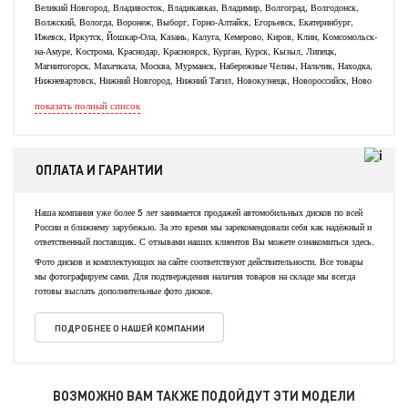
Великий Новгород, Владивосток, Владикавказ, Владимир, Волгоград, Волгодонск,
Волжский, Вологда, Воронеж, Выборг, Горно-Алтайск, Егорьевск, Екатеринбург,
Ижевск, Иркутск, Йошкар-Ола, Казань, Калуга, Кемерово, Киров, Клин, Комсомольск-
на-Амуре, Кострома, Краснодар, Красноярск, Курган, Курск, Кызыл, Липецк,
Магнитогорск, Махачкала, Москва, Мурманск, Набережные Челны, Нальчик, Находка,
Нижневартовск, Нижний Новгород, Нижний Тагил, Новокузнецк, Новороссийск, Ново
показать полный список
ОПЛАТА И ГАРАНТИИ
Наша компания уже более 5 лет занимается продажей автомобильных дисков по всей
России и ближнему зарубежью. За это время мы зарекомендовали себя как надёжный и
ответственный поставщик. С отзывами наших клиентов Вы можете ознакомиться здесь.
Фото дисков и комплектующих на сайте соответствуют действительности. Все товары
мы фотографируем сами. Для подтверждения наличия товаров на складе мы всегда
готовы выслать дополнительные фото дисков.
ПОДРОБНЕЕ О НАШЕЙ КОМПАНИИ
ВОЗМОЖНО ВАМ ТАКЖЕ ПОДОЙДУТ ЭТИ МОДЕЛИ