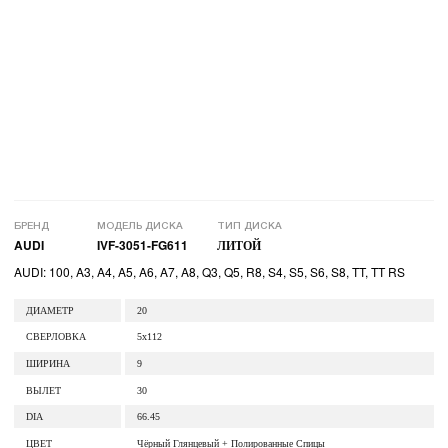
БРЕНД
МОДЕЛЬ ДИСКА
ТИП ДИСКА
AUDI
IVF-3051-FG611
ЛИТОЙ
AUDI: 100, A3, A4, A5, A6, A7, A8, Q3, Q5, R8, S4, S5, S6, S8, TT, TT RS
ДИАМЕТР
20
СВЕРЛОВКА
5x112
ШИРИНА
9
ВЫЛЕТ
30
DIA
66.45
ЦВЕТ
Чёрный Глянцевый + Полированные Спицы