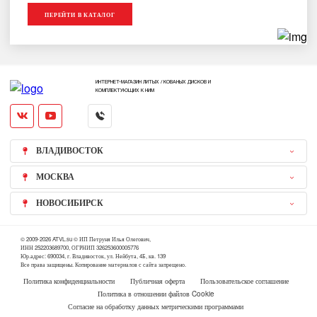
ПЕРЕЙТИ В КАТАЛОГ
ИНТЕРНЕТ-МАГАЗИН ЛИТЫХ / КОВАНЫХ ДИСКОВ И
КОМПЛЕКТУЮЩИХ К НИМ
ВЛАДИВОСТОК
МОСКВА
НОВОСИБИРСК
© 2009-2026 ATVL.su © ИП Петруня Илья Олегович,
ИНН 252203689700, ОГРНИП 326253600005776
Юр.адрес: 690034, г. Владивосток, ул. Нейбута, 4Б, кв. 139
Все права защищены. Копирование материалов с сайта запрещено.
Политика конфиденциальности
Публичная оферта
Пользовательское соглашение
Политика в отношении файлов Cookie
Согласие на обработку данных метрическими программами