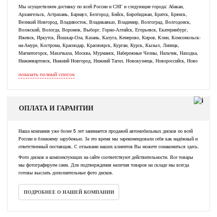
Мы осуществляем доставку по всей России и СНГ и следующие города: Абакан,
Архангельск, Астрахань, Барнаул, Белгород, Бийск, Биробиджан, Братск, Брянск,
Великий Новгород, Владивосток, Владикавказ, Владимир, Волгоград, Волгодонск,
Волжский, Вологда, Воронеж, Выборг, Горно-Алтайск, Егорьевск, Екатеринбург,
Ижевск, Иркутск, Йошкар-Ола, Казань, Калуга, Кемерово, Киров, Клин, Комсомольск-
на-Амуре, Кострома, Краснодар, Красноярск, Курган, Курск, Кызыл, Липецк,
Магнитогорск, Махачкала, Москва, Мурманск, Набережные Челны, Нальчик, Находка,
Нижневартовск, Нижний Новгород, Нижний Тагил, Новокузнецк, Новороссийск, Ново
показать полный список
ОПЛАТА И ГАРАНТИИ
Наша компания уже более 5 лет занимается продажей автомобильных дисков по всей
России и ближнему зарубежью. За это время мы зарекомендовали себя как надёжный и
ответственный поставщик. С отзывами наших клиентов Вы можете ознакомиться здесь.
Фото дисков и комплектующих на сайте соответствуют действительности. Все товары
мы фотографируем сами. Для подтверждения наличия товаров на складе мы всегда
готовы выслать дополнительные фото дисков.
ПОДРОБНЕЕ О НАШЕЙ КОМПАНИИ