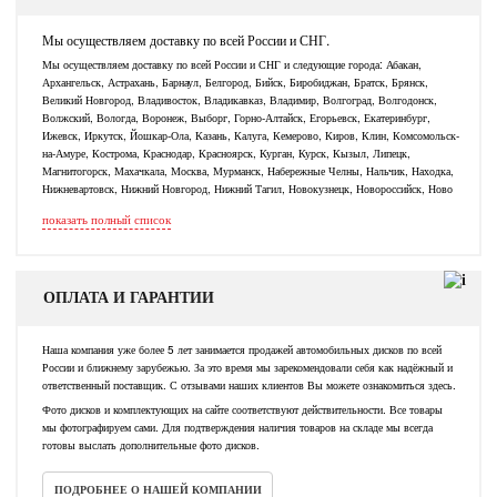
Мы осуществляем доставку по всей России и СНГ.
Мы осуществляем доставку по всей России и СНГ и следующие города: Абакан,
Архангельск, Астрахань, Барнаул, Белгород, Бийск, Биробиджан, Братск, Брянск,
Великий Новгород, Владивосток, Владикавказ, Владимир, Волгоград, Волгодонск,
Волжский, Вологда, Воронеж, Выборг, Горно-Алтайск, Егорьевск, Екатеринбург,
Ижевск, Иркутск, Йошкар-Ола, Казань, Калуга, Кемерово, Киров, Клин, Комсомольск-
на-Амуре, Кострома, Краснодар, Красноярск, Курган, Курск, Кызыл, Липецк,
Магнитогорск, Махачкала, Москва, Мурманск, Набережные Челны, Нальчик, Находка,
Нижневартовск, Нижний Новгород, Нижний Тагил, Новокузнецк, Новороссийск, Ново
показать полный список
ОПЛАТА И ГАРАНТИИ
Наша компания уже более 5 лет занимается продажей автомобильных дисков по всей
России и ближнему зарубежью. За это время мы зарекомендовали себя как надёжный и
ответственный поставщик. С отзывами наших клиентов Вы можете ознакомиться здесь.
Фото дисков и комплектующих на сайте соответствуют действительности. Все товары
мы фотографируем сами. Для подтверждения наличия товаров на складе мы всегда
готовы выслать дополнительные фото дисков.
ПОДРОБНЕЕ О НАШЕЙ КОМПАНИИ