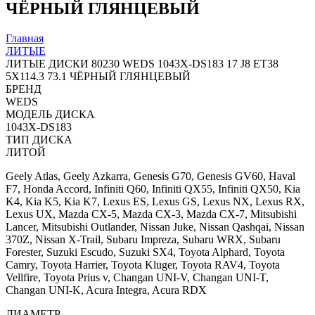
ЧЁРНЫЙ ГЛЯНЦЕВЫЙ
Главная
ЛИТЫЕ
ЛИТЫЕ ДИСКИ 80230 WEDS 1043X-DS183 17 J8 ET38
5X114.3 73.1 ЧЁРНЫЙ ГЛЯНЦЕВЫЙ
БРЕНД
WEDS
МОДЕЛЬ ДИСКА
1043X-DS183
ТИП ДИСКА
ЛИТОЙ
Geely Atlas, Geely Azkarra, Genesis G70, Genesis GV60, Haval
F7, Honda Accord, Infiniti Q60, Infiniti QX55, Infiniti QX50, Kia
K4, Kia K5, Kia K7, Lexus ES, Lexus GS, Lexus NX, Lexus RX,
Lexus UX, Mazda CX-5, Mazda CX-3, Mazda CX-7, Mitsubishi
Lancer, Mitsubishi Outlander, Nissan Juke, Nissan Qashqai, Nissan
370Z, Nissan X-Trail, Subaru Impreza, Subaru WRX, Subaru
Forester, Suzuki Escudo, Suzuki SX4, Toyota Alphard, Toyota
Camry, Toyota Harrier, Toyota Kluger, Toyota RAV4, Toyota
Vellfire, Toyota Prius v, Changan UNI-V, Changan UNI-T,
Changan UNI-K, Acura Integra, Acura RDX
ДИАМЕТР