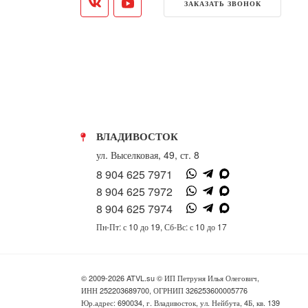
ЗАКАЗАТЬ ЗВОНОК
ВЛАДИВОСТОК
ул. Выселковая, 49, ст. 8
8 904 625 7971
8 904 625 7972
8 904 625 7974
Пн-Пт: с 10 до 19, Сб-Вс: с 10 до 17
© 2009-2026 ATVL.su © ИП Петруня Илья Олегович,
ИНН 252203689700, ОГРНИП 326253600005776
Юр.адрес: 690034, г. Владивосток, ул. Нейбута, 4Б, кв. 139