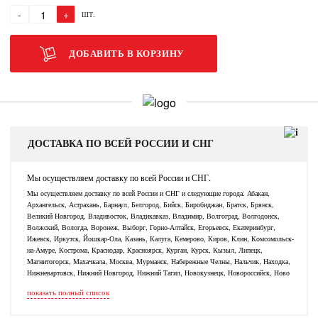
-
+
ШТ.
ДОБАВИТЬ В КОРЗИНУ
ДОСТАВКА ПО ВСЕЙ РОССИИ И СНГ
Мы осуществляем доставку по всей России и СНГ.
Мы осуществляем доставку по всей России и СНГ и следующие города: Абакан,
Архангельск, Астрахань, Барнаул, Белгород, Бийск, Биробиджан, Братск, Брянск,
Великий Новгород, Владивосток, Владикавказ, Владимир, Волгоград, Волгодонск,
Волжский, Вологда, Воронеж, Выборг, Горно-Алтайск, Егорьевск, Екатеринбург,
Ижевск, Иркутск, Йошкар-Ола, Казань, Калуга, Кемерово, Киров, Клин, Комсомольск-
на-Амуре, Кострома, Краснодар, Красноярск, Курган, Курск, Кызыл, Липецк,
Магнитогорск, Махачкала, Москва, Мурманск, Набережные Челны, Нальчик, Находка,
Нижневартовск, Нижний Новгород, Нижний Тагил, Новокузнецк, Новороссийск, Ново
показать полный список