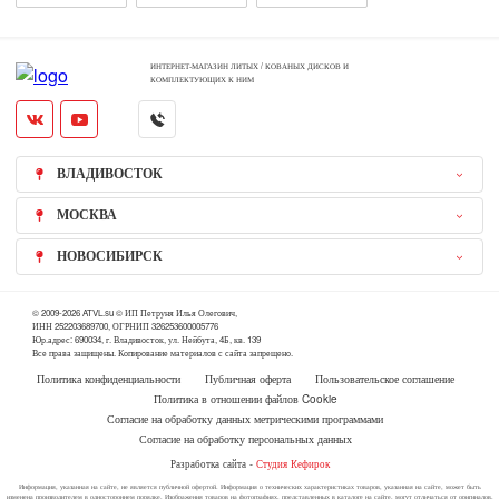
ИНТЕРНЕТ-МАГАЗИН ЛИТЫХ / КОВАНЫХ ДИСКОВ И
КОМПЛЕКТУЮЩИХ К НИМ
ВЛАДИВОСТОК
МОСКВА
НОВОСИБИРСК
© 2009-2026 ATVL.su © ИП Петруня Илья Олегович,
ИНН 252203689700, ОГРНИП 326253600005776
Юр.адрес: 690034, г. Владивосток, ул. Нейбута, 4Б, кв. 139
Все права защищены. Копирование материалов с сайта запрещено.
Политика конфиденциальности
Публичная оферта
Пользовательское соглашение
Политика в отношении файлов Cookie
Согласие на обработку данных метрическими программами
Согласие на обработку персональных данных
Разработка сайта -
Студия Кефирок
Информация, указанная на сайте, не является публичной офертой. Информация о технических характеристиках товаров, указанная на сайте, может быть
изменена производителем в одностороннем порядке. Изображения товаров на фотографиях, представленных в каталоге на сайте, могут отличаться от оригиналов.