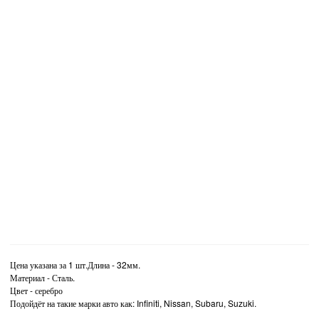
Цена указана за 1 шт.Длина - 32мм.
Материал - Сталь.
Цвет - серебро
Подойдёт на такие марки авто как: Infiniti, Nissan, Subaru, Suzuki.