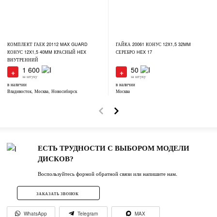
КОМПЛЕКТ ГАЕК 20112 MAX GUARD
ГАЙКА 20061 КОНУС 12X1,5 32MM
КОНУС 12X1,5 40MM КРАСНЫЙ HEX
СЕРЕБРО HEX 17
ВНУТРЕННИЙ
1 600
50
+
+
за штуку
за штуку
в наличии
в наличии
Владивосток, Москва, Новосибирск
Москва
ЕСТЬ ТРУДНОСТИ С ВЫБОРОМ МОДЕЛИ
ДИСКОВ?
Воспользуйтесь формой обратной связи или напишите нам.
ЗАКАЗАТЬ ЗВОНОК
WhatsApp
Telegram
MAX