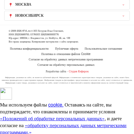
МОСКВА
НОВОСИБИРСК
© 2009-2026 ATVL.su © ИП Петруня Илья Олегович,
ИНН 252203689700, ОГРНИП 326253600005776
Юр.адрес: 690034, г. Владивосток, ул. Нейбута, 4Б, кв. 139
Все права защищены. Копирование материалов с сайта запрещено.
Политика конфиденциальности
Публичная оферта
Пользовательское соглашение
Политика в отношении файлов Cookie
Согласие на обработку данных метрическими программами
Согласие на обработку персональных данных
Разработка сайта -
Студия Кефирок
Информация, указанная на сайте, не является публичной офертой. Информация о технических характеристиках товаров, указанная на сайте, может быть
изменена производителем в одностороннем порядке. Изображения товаров на фотографиях, представленных в каталоге на сайте, могут отличаться от оригиналов.
Информация о цене товара, указанная в каталоге на сайте, может отличаться от фактической к моменту оформления заказа на соответствующий товар.
Мы используем файлы
cookie.
Оставаясь на сайте, вы
подтверждаете, что ознакомлены и принимаете условия
«Положений об обработке персональных данных»
, и даете
согласие на
«обработку персональных данных метрическими
программами.»