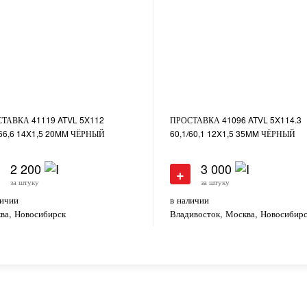
ТАВКА 41119 ATVL 5X112
ПРОСТАВКА 41096 ATVL 5X114.3
/66,6 14X1,5 20MM ЧЁРНЫЙ
60,1/60,1 12X1,5 35MM ЧЁРНЫЙ
2 200
3 000
+
за штуку
за штуку
личии
в наличии
ва, Новосибирск
Владивосток, Москва, Новосибир