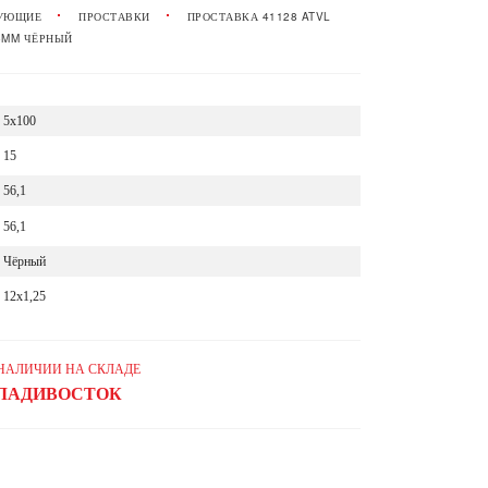
УЮЩИЕ
ПРОСТАВКИ
ПРОСТАВКА 41128 ATVL
15MM ЧЁРНЫЙ
5x100
15
56,1
56,1
Чёрный
12x1,25
 НАЛИЧИИ НА СКЛАДЕ
ЛАДИВОСТОК