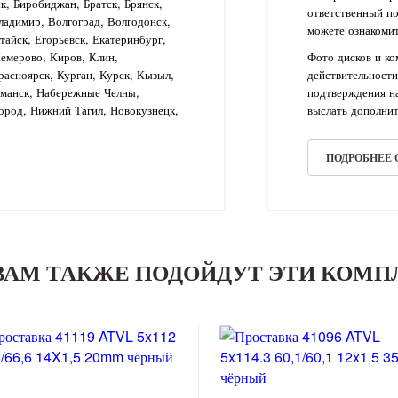
ск, Биробиджан, Братск, Брянск,
ответственный п
ладимир, Волгоград, Волгодонск,
можете ознакомит
айск, Егорьевск, Екатеринбург,
Кемерово, Киров, Клин,
Фото дисков и к
асноярск, Курган, Курск, Кызыл,
действительности
рманск, Набережные Челны,
подтверждения на
ород, Нижний Тагил, Новокузнецк,
выслать дополнит
ПОДРОБНЕЕ
ВАМ ТАКЖЕ ПОДОЙДУТ ЭТИ КОМ