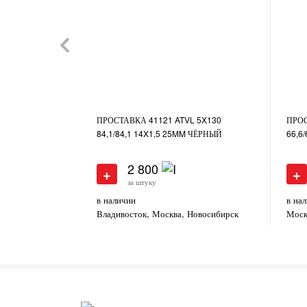
ПРОСТАВКА 41121 ATVL 5X130
ПРОС
84,1/84,1 14X1,5 25MM ЧЁРНЫЙ
66,6
2 800
+
+
за штуку
в наличии
в на
Владивосток, Москва, Новосибирск
Моск