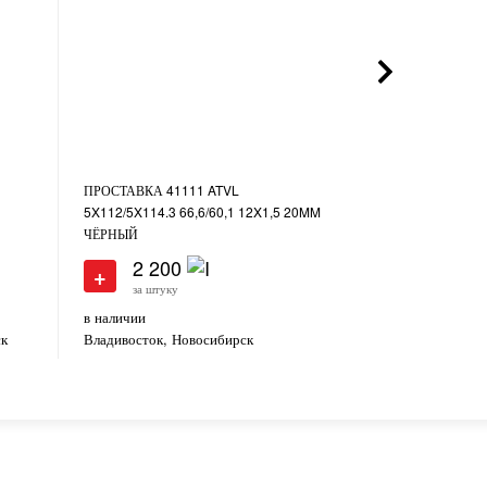
ПРОСТАВКА 41111 ATVL
ПРОСТАВКА 411
5X112/5X114.3 66,6/60,1 12X1,5 20MM
106,1/106,1 12
ЧЁРНЫЙ
2 200
3 50
+
+
за штуку
за штуку
в наличии
в наличии
ск
Владивосток, Новосибирск
Владивосток, М