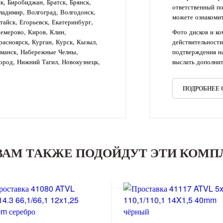
ск, Биробиджан, Братск, Брянск,
ответственный п
ладимир, Волгоград, Волгодонск,
можете ознакомит
айск, Егорьевск, Екатеринбург,
Кемерово, Киров, Клин,
Фото дисков и к
асноярск, Курган, Курск, Кызыл,
действительности
рманск, Набережные Челны,
подтверждения на
ород, Нижний Тагил, Новокузнецк,
выслать дополнит
ПОДРОБНЕЕ
ВАМ ТАКЖЕ ПОДОЙДУТ ЭТИ КОМ