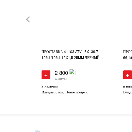
ПРОСТАВКА 41103 ATVL 6X139.7
ПРОС
106,1/106,1 12X1,5 25MM ЧЁРНЫЙ
66,1
2 800
+
+
за штуку
в наличии
в на
Владивосток, Новосибирск
Влад