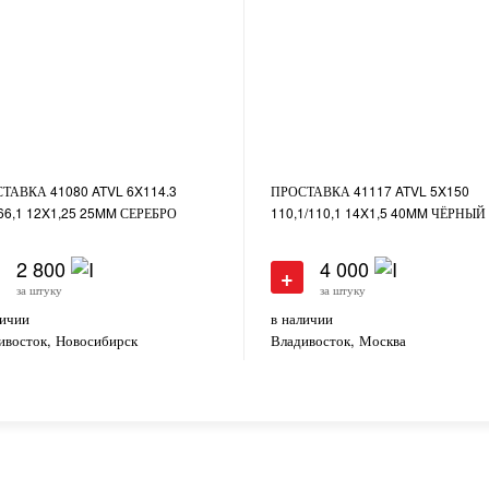
ТАВКА 41080 ATVL 6X114.3
ПРОСТАВКА 41117 ATVL 5X150
/66,1 12X1,25 25MM СЕРЕБРО
110,1/110,1 14X1,5 40MM ЧЁРНЫЙ
2 800
4 000
+
за штуку
за штуку
личии
в наличии
ивосток, Новосибирск
Владивосток, Москва