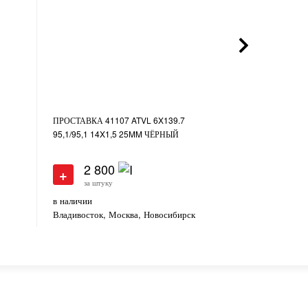
ПРОСТАВКА 41107 ATVL 6X139.7
ПРОСТАВКА 40
95,1/95,1 14X1,5 25MM ЧЁРНЫЙ
5X100/5X114.3 
ЧЁРНЫЙ
2 800
2 20
+
+
за штуку
за штуку
в наличии
в наличии
Владивосток, Москва, Новосибирск
Владивосток