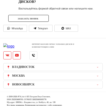
ДИСКОВ?
Воспользуйтесь формой обратной связи или напишите нам.
ЗАКАЗАТЬ ЗВОНОК
WhatsApp
Telegram
MAX
ИНТЕРНЕТ-МАГАЗИН ЛИТЫХ / КОВАНЫХ ДИСКОВ И
КОМПЛЕКТУЮЩИХ К НИМ
ВЛАДИВОСТОК
МОСКВА
НОВОСИБИРСК
© 2009-2026 ATVL.su © ИП Петруня Илья Олегович,
ИНН 252203689700, ОГРНИП 326253600005776
Юр.адрес: 690034, г. Владивосток, ул. Нейбута, 4Б, кв. 139
Все права защищены. Копирование материалов с сайта запрещено.