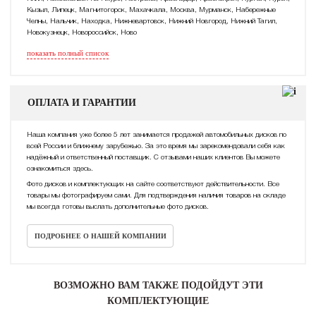
Кызыл, Липецк, Магнитогорск, Махачкала, Москва, Мурманск, Набережные
Челны, Нальчик, Находка, Нижневартовск, Нижний Новгород, Нижний Тагил,
Новокузнецк, Новороссийск, Ново
показать полный список
ОПЛАТА И ГАРАНТИИ
Наша компания уже более 5 лет занимается продажей автомобильных дисков по
всей России и ближнему зарубежью. За это время мы зарекомендовали себя как
надёжный и ответственный поставщик. С отзывами наших клиентов Вы можете
ознакомиться здесь.
Фото дисков и комплектующих на сайте соответствуют действительности. Все
товары мы фотографируем сами. Для подтверждения наличия товаров на складе
мы всегда готовы выслать дополнительные фото дисков.
ПОДРОБНЕЕ О НАШЕЙ КОМПАНИИ
ВОЗМОЖНО ВАМ ТАКЖЕ ПОДОЙДУТ ЭТИ
КОМПЛЕКТУЮЩИЕ