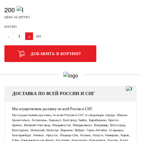
200
ЦЕНА ЗА ШТУКУ
КОЛ-ВО:
-
+
ШТ.
ДОБАВИТЬ В КОРЗИНУ
ДОСТАВКА ПО ВСЕЙ РОССИИ И СНГ
Мы осуществляем доставку по всей России и СНГ.
Мы осуществляем доставку по всей России и СНГ и следующие города: Абакан,
Архангельск, Астрахань, Барнаул, Белгород, Бийск, Биробиджан, Братск,
Брянск, Великий Новгород, Владивосток, Владикавказ, Владимир, Волгоград,
Волгодонск, Волжский, Вологда, Воронеж, Выборг, Горно-Алтайск, Егорьевск,
Екатеринбург, Ижевск, Иркутск, Йошкар-Ола, Казань, Калуга, Кемерово, Киров,
Клин, Комсомольск-на-Амуре, Кострома, Краснодар, Красноярск, Курган, Курск,