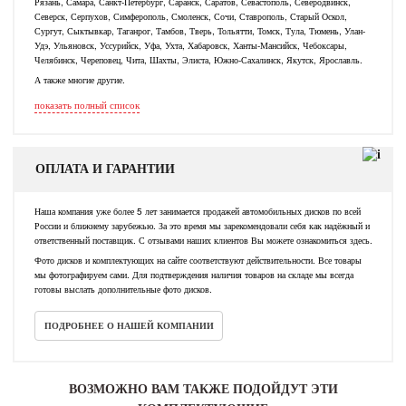
Рязань, Самара, Санкт-Петербург, Саранск, Саратов, Севастополь, Северодвинск,
Северск, Серпухов, Симферополь, Смоленск, Сочи, Ставрополь, Старый Оскол,
Сургут, Сыктывкар, Таганрог, Тамбов, Тверь, Тольятти, Томск, Тула, Тюмень, Улан-
Удэ, Ульяновск, Уссурийск, Уфа, Ухта, Хабаровск, Ханты-Мансийск, Чебоксары,
Челябинск, Череповец, Чита, Шахты, Элиста, Южно-Сахалинск, Якутск, Ярославль.
А также многие другие.
показать полный список
ОПЛАТА И ГАРАНТИИ
Наша компания уже более 5 лет занимается продажей автомобильных дисков по всей
России и ближнему зарубежью. За это время мы зарекомендовали себя как надёжный и
ответственный поставщик. С отзывами наших клиентов Вы можете ознакомиться здесь.
Фото дисков и комплектующих на сайте соответствуют действительности. Все товары
мы фотографируем сами. Для подтверждения наличия товаров на складе мы всегда
готовы выслать дополнительные фото дисков.
ПОДРОБНЕЕ О НАШЕЙ КОМПАНИИ
ВОЗМОЖНО ВАМ ТАКЖЕ ПОДОЙДУТ ЭТИ