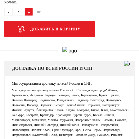
КОЛ-ВО:
-
+
ШТ.
ДОБАВИТЬ В КОРЗИНУ
ДОСТАВКА ПО ВСЕЙ РОССИИ И СНГ
Мы осуществляем доставку по всей России и СНГ.
Мы осуществляем доставку по всей России и СНГ и следующие города: Абакан,
Архангельск, Астрахань, Барнаул, Белгород, Бийск, Биробиджан, Братск, Брянск,
Великий Новгород, Владивосток, Владикавказ, Владимир, Волгоград, Волгодонск,
Волжский, Вологда, Воронеж, Выборг, Горно-Алтайск, Егорьевск, Екатеринбург,
Ижевск, Иркутск, Йошкар-Ола, Казань, Калуга, Кемерово, Киров, Клин, Комсомольск-
на-Амуре, Кострома, Краснодар, Красноярск, Курган, Курск, Кызыл, Липецк,
Магнитогорск, Махачкала, Москва, Мурманск, Набережные Челны, Нальчик, Находка,
Нижневартовск, Нижний Новгород, Нижний Тагил, Новокузнецк, Новороссийск,
Новосибирск, Ногинск, Омск, Орёл, Оренбург, Орск, Пенза, Пермь, Петрозаводск,
Петропавловск-Камчатский, Псков, Пятигорск, Ростов-на-Дону, Рубцовск, Рыбинск,