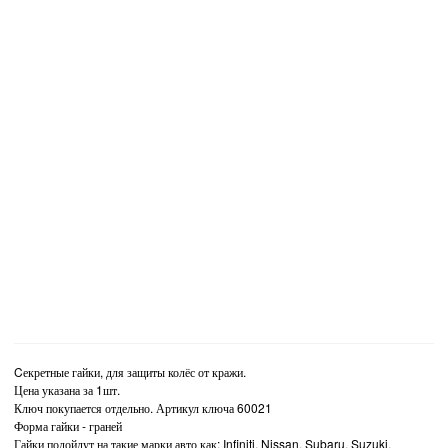
Cекретные гайки, для защиты колёс от кражи.
Цена указана за 1шт.
Ключ покупается отдельно. Артикул ключа 60021
Форма гайки - граней
Гайки подойдут на такие марки авто как: Infiniti, Nissan, Subaru, Suzuki.