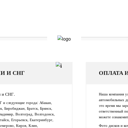
И И СНГ
ОПЛАТА 
и и СНГ.
Наша компания уж
автомобильных д
Г и следующие города: Абакан,
это время мы зар
ск, Биробиджан, Братск, Брянск,
ответственный п
ладимир, Волгоград, Волгодонск,
можете ознакомит
айск, Егорьевск, Екатеринбург,
Кемерово, Киров, Клин,
Фото дисков и к