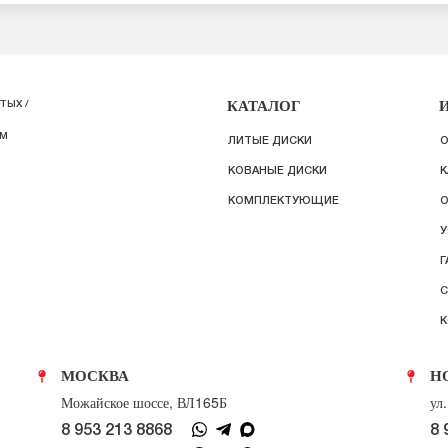
КАТАЛОГ
ТЫХ /
ИМ
ЛИТЫЕ ДИСКИ
О
КОВАНЫЕ ДИСКИ
К
КОМПЛЕКТУЮЩИЕ
О
У
Г
С
К
МОСКВА
Н
Можайское шоссе, ВЛ165Б
ул
8 953 213 8868
8 