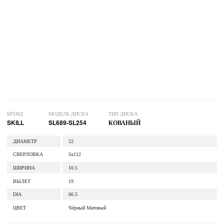
БРЕНД
МОДЕЛЬ ДИСКА
ТИП ДИСКА
SKILL
SL689-SL254
КОВАНЫЙ
ДИАМЕТР
22
СВЕРЛОВКА
5x112
ШИРИНА
10.5
ВЫЛЕТ
19
DIA
66.5
ЦВЕТ
Чёрный Матовый