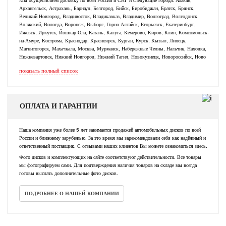
Архангельск, Астрахань, Барнаул, Белгород, Бийск, Биробиджан, Братск, Брянск,
Великий Новгород, Владивосток, Владикавказ, Владимир, Волгоград, Волгодонск,
Волжский, Вологда, Воронеж, Выборг, Горно-Алтайск, Егорьевск, Екатеринбург,
Ижевск, Иркутск, Йошкар-Ола, Казань, Калуга, Кемерово, Киров, Клин, Комсомольск-
на-Амуре, Кострома, Краснодар, Красноярск, Курган, Курск, Кызыл, Липецк,
Магнитогорск, Махачкала, Москва, Мурманск, Набережные Челны, Нальчик, Находка,
Нижневартовск, Нижний Новгород, Нижний Тагил, Новокузнецк, Новороссийск, Ново
показать полный список
ОПЛАТА И ГАРАНТИИ
Наша компания уже более 5 лет занимается продажей автомобильных дисков по всей
России и ближнему зарубежью. За это время мы зарекомендовали себя как надёжный и
ответственный поставщик. С отзывами наших клиентов Вы можете ознакомиться здесь.
Фото дисков и комплектующих на сайте соответствуют действительности. Все товары
мы фотографируем сами. Для подтверждения наличия товаров на складе мы всегда
готовы выслать дополнительные фото дисков.
ПОДРОБНЕЕ О НАШЕЙ КОМПАНИИ