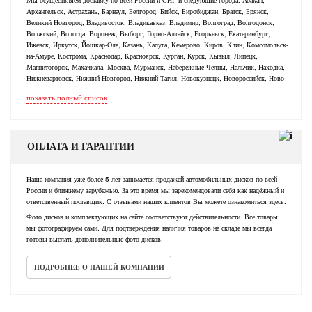
Архангельск, Астрахань, Барнаул, Белгород, Бийск, Биробиджан, Братск, Брянск,
Великий Новгород, Владивосток, Владикавказ, Владимир, Волгоград, Волгодонск,
Волжский, Вологда, Воронеж, Выборг, Горно-Алтайск, Егорьевск, Екатеринбург,
Ижевск, Иркутск, Йошкар-Ола, Казань, Калуга, Кемерово, Киров, Клин, Комсомольск-
на-Амуре, Кострома, Краснодар, Красноярск, Курган, Курск, Кызыл, Липецк,
Магнитогорск, Махачкала, Москва, Мурманск, Набережные Челны, Нальчик, Находка,
Нижневартовск, Нижний Новгород, Нижний Тагил, Новокузнецк, Новороссийск, Ново
показать полный список
ОПЛАТА И ГАРАНТИИ
Наша компания уже более 5 лет занимается продажей автомобильных дисков по всей
России и ближнему зарубежью. За это время мы зарекомендовали себя как надёжный и
ответственный поставщик. С отзывами наших клиентов Вы можете ознакомиться здесь.
Фото дисков и комплектующих на сайте соответствуют действительности. Все товары
мы фотографируем сами. Для подтверждения наличия товаров на складе мы всегда
готовы выслать дополнительные фото дисков.
ПОДРОБНЕЕ О НАШЕЙ КОМПАНИИ