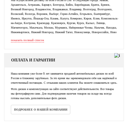
Архангельск, Астрахань, Барнаул, Белгород, Бийск, Биробиджан, Братск, Брянск,
Великий Новгород, Владивосток, Владикавказ, Владимир, Волгоград, Волгодонск,
Волжский, Вологда, Воронеж, Выборг, Горно-Алтайск, Егорьевск, Екатеринбург,
Ижевск, Иркутск, Йошкар-Ола, Казань, Калуга, Кемерово, Киров, Клин, Комсомольск-
на-Амуре, Кострома, Краснодар, Красноярск, Курган, Курск, Кызыл, Липецк,
Магнитогорск, Махачкала, Москва, Мурманск, Набережные Челны, Нальчик, Находка,
Нижневартовск, Нижний Новгород, Нижний Тагил, Новокузнецк, Новороссийск, Ново
показать полный список
ОПЛАТА И ГАРАНТИИ
Наша компания уже более 5 лет занимается продажей автомобильных дисков по всей
России и ближнему зарубежью. За это время мы зарекомендовали себя как надёжный и
ответственный поставщик. С отзывами наших клиентов Вы можете ознакомиться здесь.
Фото дисков и комплектующих на сайте соответствуют действительности. Все товары
мы фотографируем сами. Для подтверждения наличия товаров на складе мы всегда
готовы выслать дополнительные фото дисков.
ПОДРОБНЕЕ О НАШЕЙ КОМПАНИИ